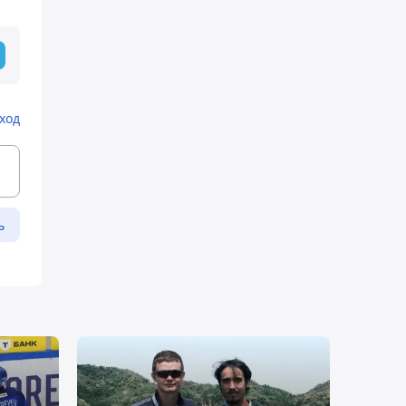
ход
ь