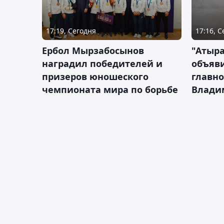
17:19, Сегодня
17:16, 
Ербол Мырзабосынов
"Атыр
наградил победителей и
объяви
призеров юношеского
главно
чемпионата мира по борьбе
Влади