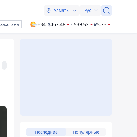
Алматы
Рус
+34°
$
467.48
€
539.52
₽
5.73
азахстана
Последние
Популярные