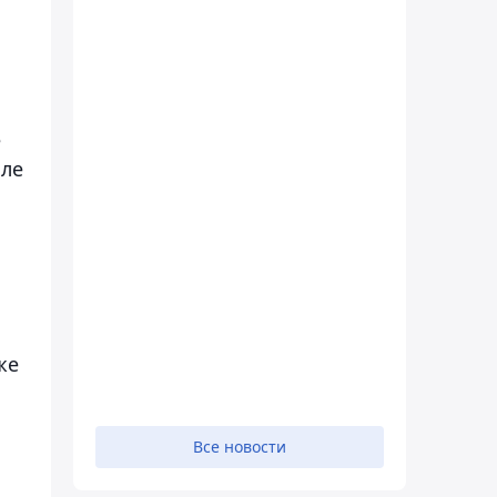
е
сле
же
Все новости