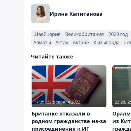
Ирина Капитанова
Швейцария
Великобритания
2020 год
Алматы
Актау
Актобе
Кызылорда
Се
Читайте также
17:35, 22 февраля 2023
22:28, 
Британке отказали в
Оралм
родном гражданстве из-за
из Кит
присоединения к ИГ
гражд