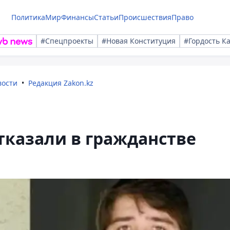
Политика
Мир
Финансы
Статьи
Происшествия
Право
#Спецпроекты
#Новая Конституция
#Гордость К
вости
Редакция Zakon.kz
тказали в гражданстве