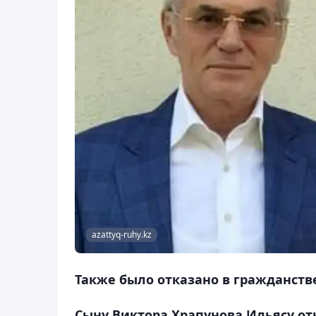
azattyq-ruhy.kz
Также было отказано в гражданстве
Сыну Виктора Храпунова Ильясу от