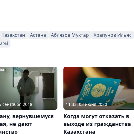
Казахстан
Астана
Аблязов Мухтар
Храпунов Ильяс
мей
25 сентября 2018
11:33, 03 июня 2020
ану, вернувшемуся
Когда могут отказать в
ая, не дают
выходе из гражданства
анство
Казахстана