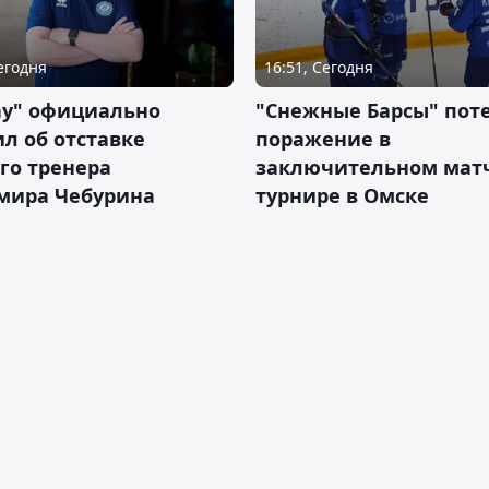
Сегодня
16:51, Сегодня
ау" официально
"Снежные Барсы" пот
л об отставке
поражение в
го тренера
заключительном матч
мира Чебурина
турнире в Омске