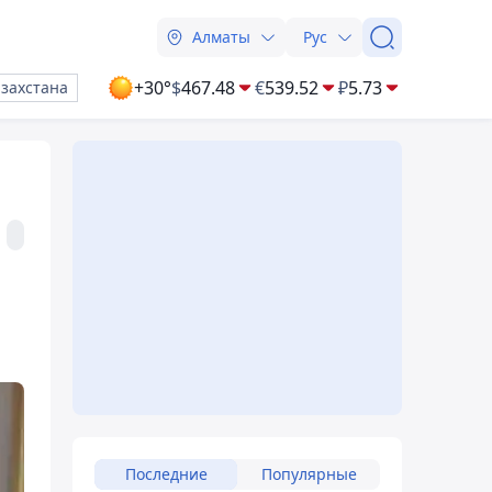
Алматы
Рус
+30°
$
467.48
€
539.52
₽
5.73
азахстана
Последние
Популярные