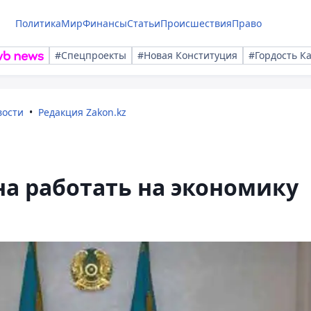
Политика
Мир
Финансы
Статьи
Происшествия
Право
#Спецпроекты
#Новая Конституция
#Гордость К
вости
Редакция Zakon.kz
на работать на экономику