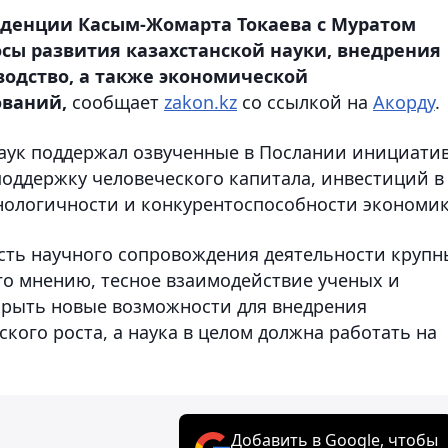
иденции Касым-Жомарта Токаева с Муратом
ы развития казахстанской науки, внедрения
водство, а также экономической
ований,
сообщает
zakon.kz
со ссылкой на
Акорду
.
аук поддержал озвученные в Послании инициати
поддержку человеческого капитала, инвестиций в
нологичности и конкурентоспособности экономик
сть научного сопровождения деятельности крупн
го мнению, тесное взаимодействие ученых и
крыть новые возможности для внедрения
ого роста, а наука в целом должна работать на
Добавить в Google, чтобы