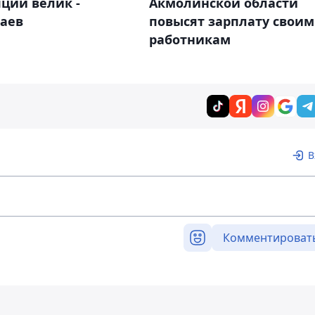
ции велик -
Акмолинской области
аев
повысят зарплату своим
работникам
В
Комментироват