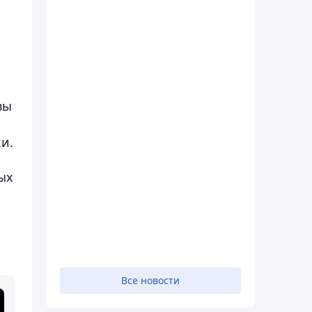
вы
и.
ых
Все новости