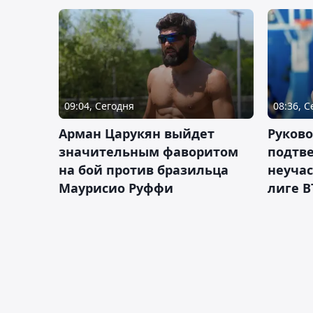
09:04, Сегодня
08:36, 
Арман Царукян выйдет
Руково
значительным фаворитом
подтве
на бой против бразильца
неучас
Маурисио Руффи
лиге В