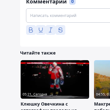
Комментарии
0
Читайте также
05:21, Сегодня
04:55, 0
Клюшку Овечкина с
Макгре