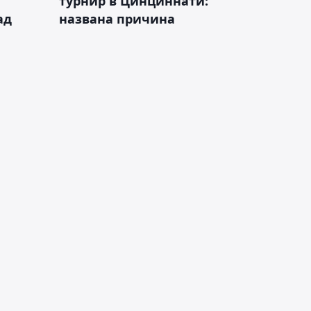
турнир в Цинциннати:
ад
названа причина