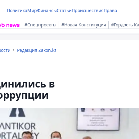
Политика
Мир
Финансы
Статьи
Происшествия
Право
#Спецпроекты
#Новая Конституция
#Гордость К
вости
Редакция Zakon.kz
инились в
оррупции