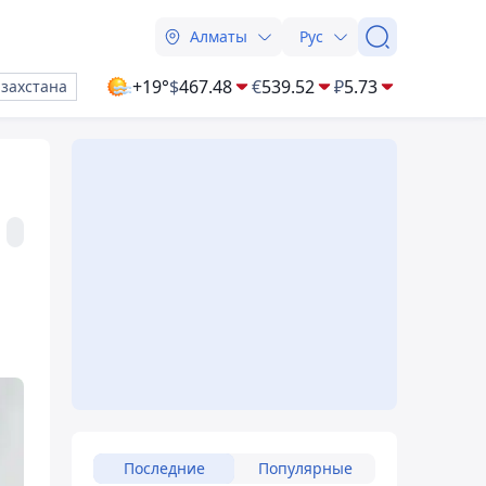
Алматы
Рус
+19°
$
467.48
€
539.52
₽
5.73
азахстана
Последние
Популярные