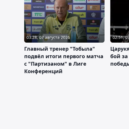
03:28, 07 августа 2026
02:51, 0
Главный тренер "Тобыла"
Царук
подвёл итоги первого матча
бой за
с "Партизаном" в Лиге
побед
Конференций