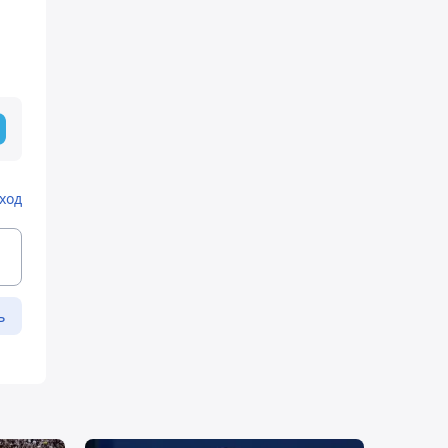
ход
ь