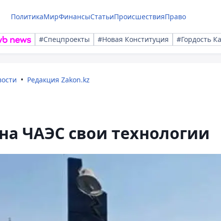
Политика
Мир
Финансы
Статьи
Происшествия
Право
#Спецпроекты
#Новая Конституция
#Гордость К
вости
Редакция Zakon.kz
на ЧАЭС свои технологии