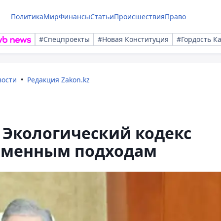
Политика
Мир
Финансы
Статьи
Происшествия
Право
#Спецпроекты
#Новая Конституция
#Гордость К
вости
Редакция Zakon.kz
 Экологический кодекс
ременным подходам