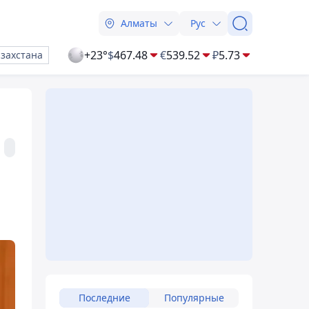
Алматы
Рус
+23°
$
467.48
€
539.52
₽
5.73
азахстана
Последние
Популярные