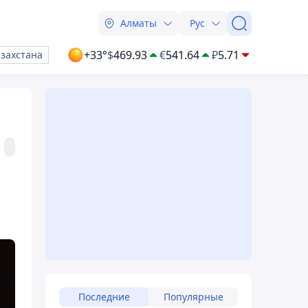
Алматы
Рус
+33°
$
469.93
€
541.64
₽
5.71
азахстана
Последние
Популярные