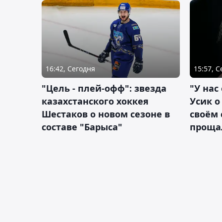
16:42, Сегодня
15:57, 
"Цель - плей-офф": звезда
"У нас
казахстанского хоккея
Усик 
Шестаков о новом сезоне в
своём 
составе "Барыса"
проща