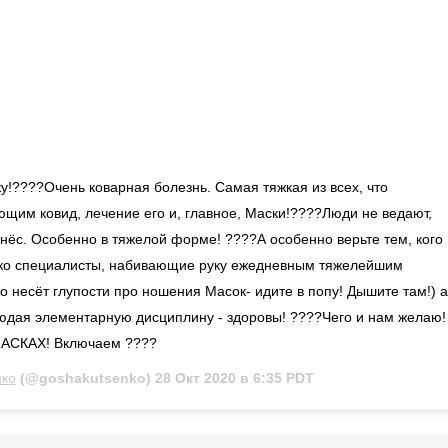
у!????Очень коварная болезнь. Самая тяжкая из всех, что
щим ковид, лечение его и, главное, Маски!????Люди не ведают,
нёс. Особенно в тяжелой форме! ????А особенно верьте тем, кого
ько специалисты, набивающие руку ежедневным тяжелейшим
 несёт глупости про ношения Масок- идите в попу! Дышите там!) а
облюдая элементарную дисциплину - здоровы! ????Чего и нам желаю!
 МАСКАХ! Включаем ????
нко
(@goshakutsenko)
28 Окт 2020 в 6:35 PDT