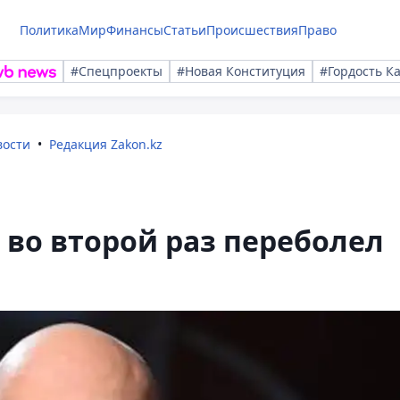
Политика
Мир
Финансы
Статьи
Происшествия
Право
#Спецпроекты
#Новая Конституция
#Гордость К
вости
Редакция Zakon.kz
 во второй раз переболел