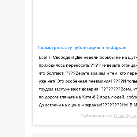
Посмотреть эту публикацию в Instagram
Все! Я Свободен! Две недели борьбы не на шутк
приходилось переносить!????Не верьте отрицаю
что болтают! ????Верьте врачам и тем, кто пере
уже нет( Это особенная пневмония! ????И тол
трудом заслуживают доверия! ????????Всем, кто
по дороге гляньте на Китай! 2 ярда людей, с
До встречи на сцене и экранах!????????Но! В
Публикация от
Гоша Куце