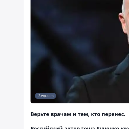
i2.wp.com
Верьте врачам и тем, кто перенес.
Российский актер Гоша Куценко уже