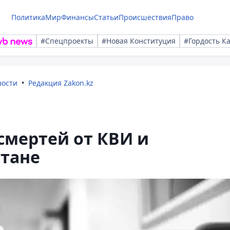
Политика
Мир
Финансы
Статьи
Происшествия
Право
#Спецпроекты
#Новая Конституция
#Гордость К
вости
Редакция Zakon.kz
смертей от КВИ и
стане