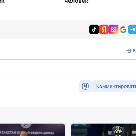
ек
человек
В
Комментироват