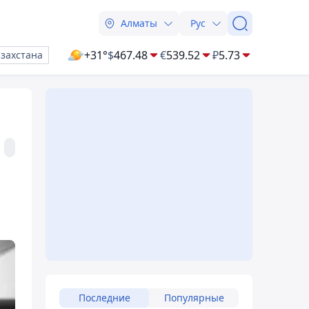
Алматы
Рус
+31°
$
467.48
€
539.52
₽
5.73
азахстана
Последние
Популярные