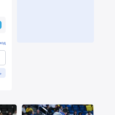
ход
ь