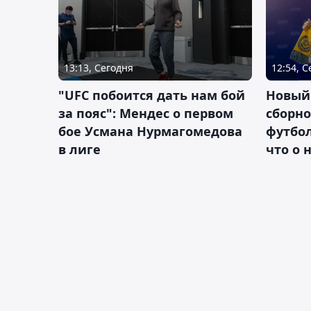
13:13, Сегодня
12:54, 
"UFC побоится дать нам бой
Новый
за пояс": Мендес о первом
сборно
бое Усмана Нурмагомедова
футбол
в лиге
что о 