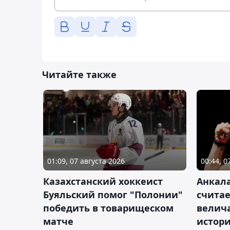
Читайте также
01:09, 07 августа 2026
00:44, 0
Казахстанский хоккеист
Анкала
Буяльский помог "Полонии"
счита
победить в товарищеском
велич
матче
истор