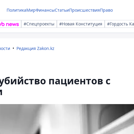
Политика
Мир
Финансы
Статьи
Происшествия
Право
#Спецпроекты
#Новая Конституция
#Гордость К
вости
Редакция Zakon.kz
 убийство пациентов с
и