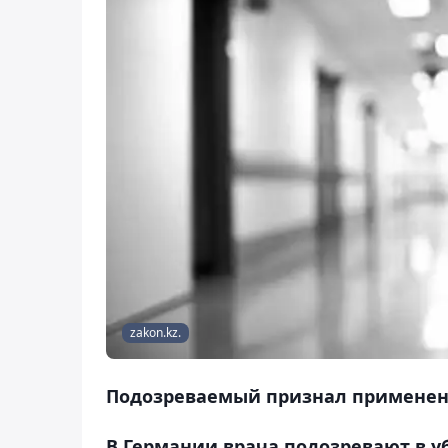
zakon.kz.
Подозреваемый признал применени
В Германии врача подозревают в уб