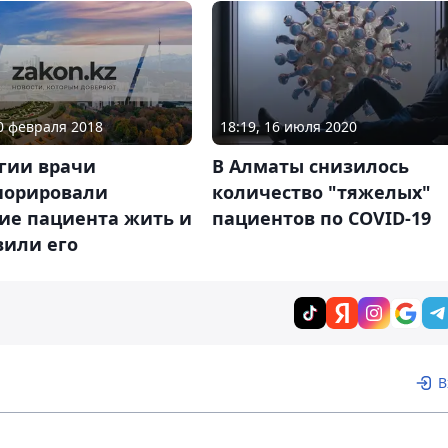
20 февраля 2018
18:19, 16 июля 2020
гии врачи
В Алматы снизилось
норировали
количество "тяжелых"
ие пациента жить и
пациентов по COVID-19
вили его
В