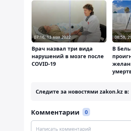
08:58, 
07:16, 13 мая 2022
В Бель
Врач назвал три вида
проиг
нарушений в мозге после
желан
COVID-19
умерт
Следите за новостями zakon.kz в:
Комментарии
0