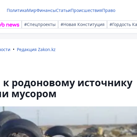
Политика
Мир
Финансы
Статьи
Происшествия
Право
#Спецпроекты
#Новая Конституция
#Гордость К
вости
Редакция Zakon.kz
 к родоновому источнику
ли мусором