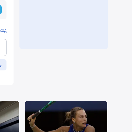
ход
ь