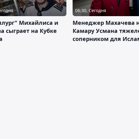
Сегодня
06:30, Сегодня
ллург" Михайлиса и
Менеджер Махачева 
а сыграет на Кубке
Камару Усмана тяже
а
соперником для Исла