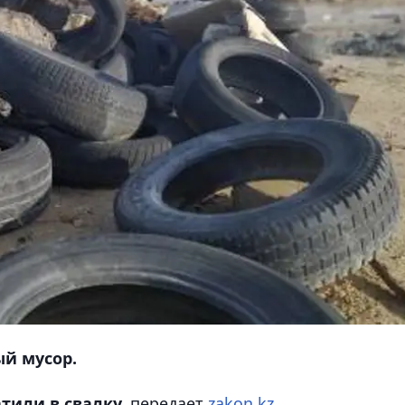
ый мусор.
тили в свалку,
передает
zakon.kz
.