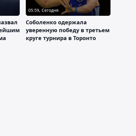
05:59, Сегодня
назвал
Соболенко одержала
лейшим
уверенную победу в третьем
ма
круге турнира в Торонто