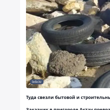
lada.kz
Туда свезли бытовой и строительн
Заказник в пригороде Актау превра