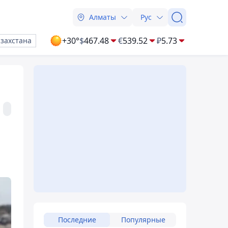
Алматы
Рус
+30°
$
467.48
€
539.52
₽
5.73
азахстана
Последние
Популярные