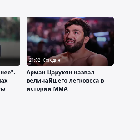
21:02, Сегодня
нее".
Арман Царукян назвал
мах
величайшего легковеса в
на
истории ММА