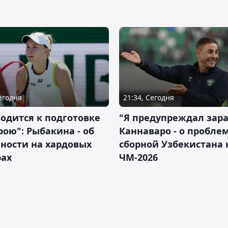
Сегодня
21:34, Сегодня
водится к подготовке
"Я предупреждал зара
рою": Рыбакина - об
Каннаваро - о пробле
ности на хардовых
сборной Узбекистана 
рах
ЧМ-2026