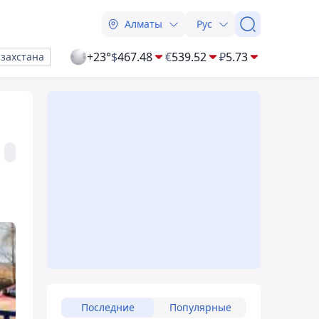
Алматы
Рус
+23°
$
467.48
€
539.52
₽
5.73
азахстана
Последние
Популярные