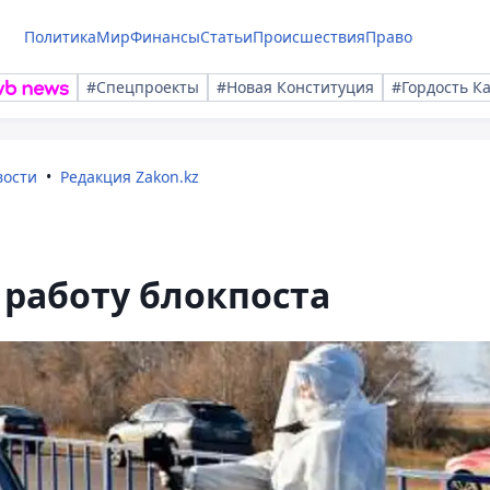
Политика
Мир
Финансы
Статьи
Происшествия
Право
#Спецпроекты
#Новая Конституция
#Гордость К
вости
Редакция Zakon.kz
работу блокпоста