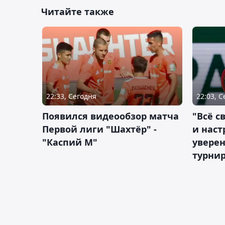
Читайте также
22:33, Сегодня
22:03, 
Появился видеообзор матча
"Всё с
Первой лиги "Шахтёр" -
и наст
"Каспий М"
уверен
турни