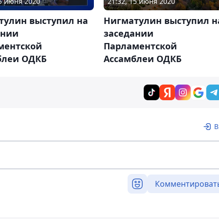
21:32, 15 июня 2020
15 июня 2020
Нигматулин выступил н
тулин выступил на
заседании
ании
Парламентской
ментской
Ассамблеи ОДКБ
блеи ОДКБ
В
Комментироват