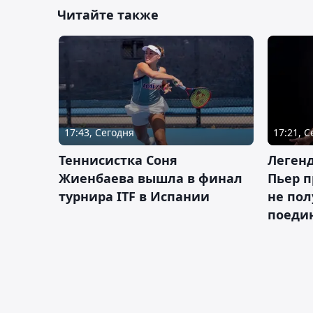
Читайте также
17:43, Сегодня
17:21, 
Теннисистка Соня
Леген
Жиенбаева вышла в финал
Пьер п
турнира ITF в Испании
не пол
поеди