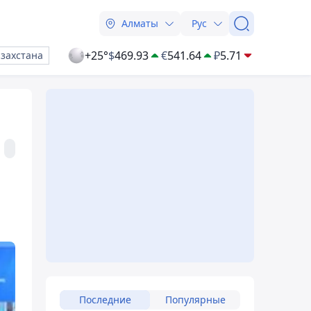
Алматы
Рус
+25°
$
469.93
€
541.64
₽
5.71
азахстана
Последние
Популярные