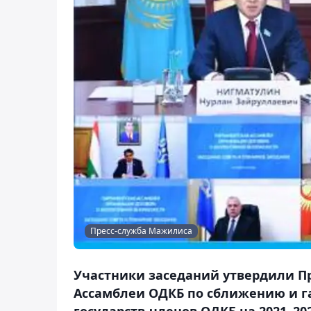
Пресс-служба Мажилиса
Участники заседаний утвердили П
Ассамблеи ОДКБ по сближению и г
государств-членов ОДКБ на 2021–20