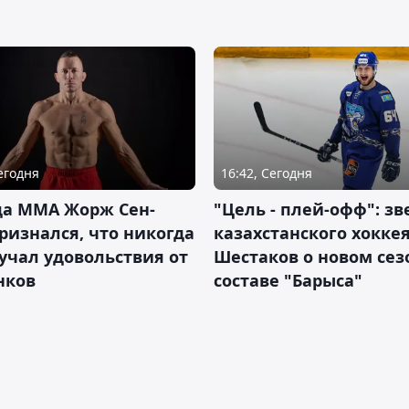
Сегодня
16:42, Сегодня
да ММА Жорж Сен-
"Цель - плей-офф": зв
ризнался, что никогда
казахстанского хокке
учал удовольствия от
Шестаков о новом сез
нков
составе "Барыса"