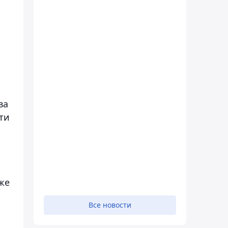
ва
ти
же
Все новости