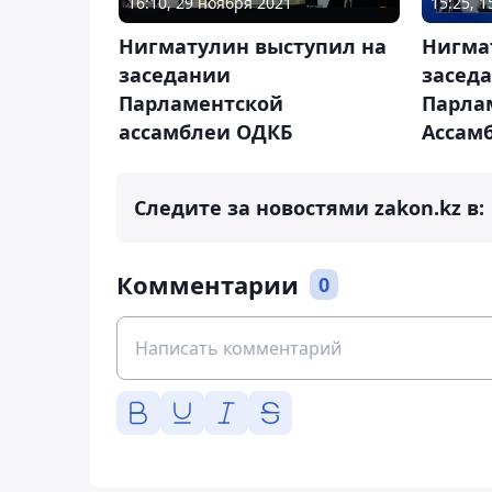
16:10, 29 ноября 2021
15:25, 
Нигматулин выступил на
Нигма
заседании
засед
Парламентской
Парла
ассамблеи ОДКБ
Ассам
Следите за новостями zakon.kz в:
Комментарии
0