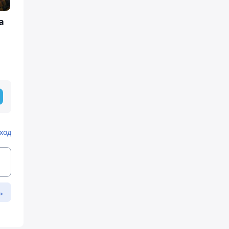
а
ход
ь