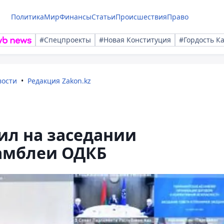
Политика
Мир
Финансы
Статьи
Происшествия
Право
#Спецпроекты
#Новая Конституция
#Гордость К
вости
Редакция Zakon.kz
ил на заседании
амблеи ОДКБ