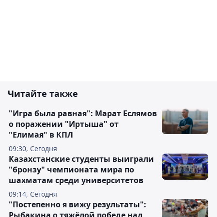
Читайте также
"Игра была равная": Марат Еслямов
о поражении "Иртыша" от
"Елимая" в КПЛ
09:30, Сегодня
Казахстанские студенты выиграли
"бронзу" чемпионата мира по
шахматам среди университетов
09:14, Сегодня
"Постепенно я вижу результаты":
Рыбакина о тяжёлой победе над