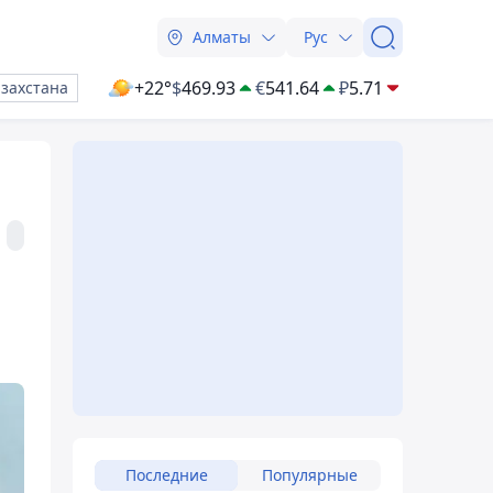
Алматы
Рус
+22°
$
469.93
€
541.64
₽
5.71
азахстана
Последние
Популярные