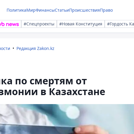
Политика
Мир
Финансы
Статьи
Происшествия
Право
#Спецпроекты
#Новая Конституция
#Гордость К
вости
Редакция Zakon.kz
ка по смертям от
вмонии в Казахстане