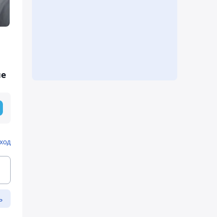
не
ход
ь