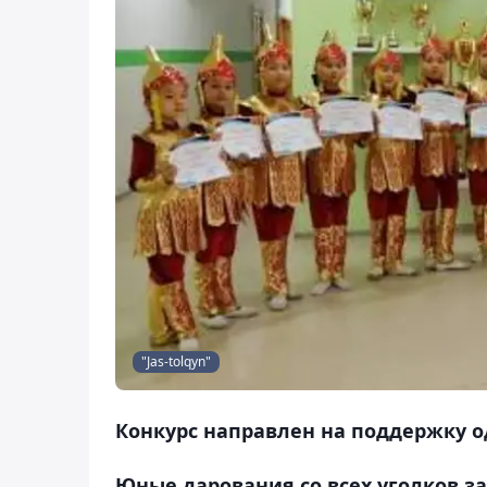
"Jas-tolqyn"
Конкурс направлен на поддержку о
Юные дарования со всех уголков з