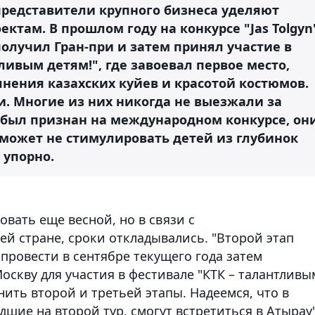
 представители крупного бизнеса уделяют
там. В прошлом году на конкурсе "Jas Tolgyn
олучил Гран-при и затем принял участие в
ливым детям!", где завоевал первое место,
нения казахских куйев и красотой костюмов.
и. Многие из них никогда не выезжали за
т был признан на международном конкурсе, он
е может не стимулировать детей из глубинок
 упорно.
овать еще весной, но в связи с
й стране, сроки откладывались. "Второй этап
 провести в сентябре текущего года затем
скву для участия в фестивале "КТК – талантливы
ить второй и третьей этапы. Надеемся, что в
шие на второй тур, смогут встретиться в Атырау",