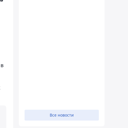
 в
к
Все новости