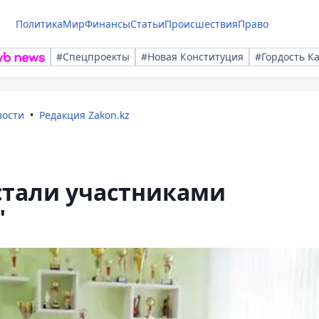
Политика
Мир
Финансы
Статьи
Происшествия
Право
#Спецпроекты
#Новая Конституция
#Гордость К
вости
Редакция Zakon.kz
стали участниками
"