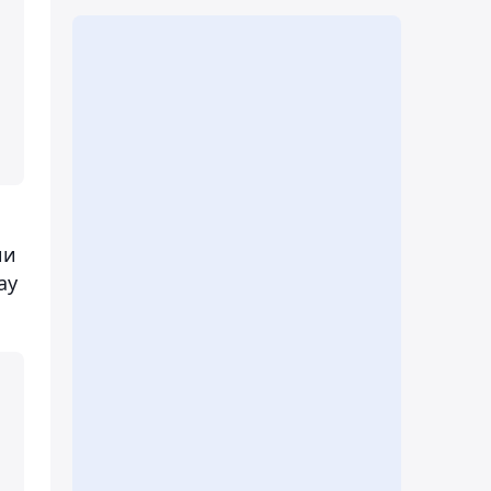
ии
ау