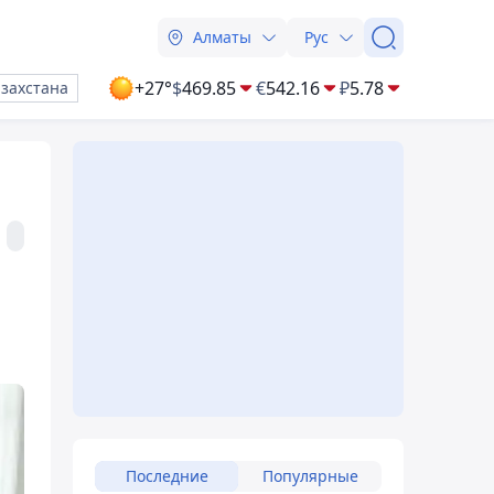
Алматы
Рус
+27°
$
469.85
€
542.16
₽
5.78
азахстана
Последние
Популярные