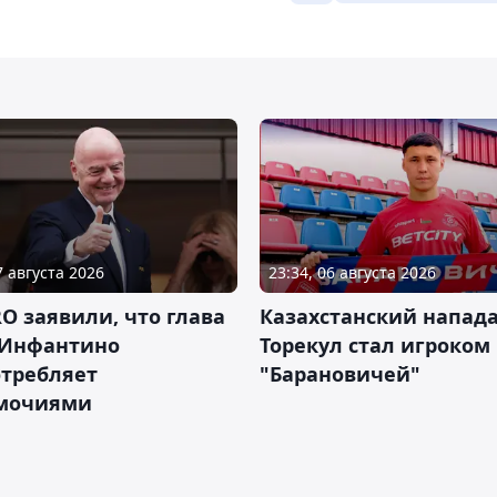
7 августа 2026
23:34, 06 августа 2026
RO заявили, что глава
Казахстанский напа
Инфантино
Торекул стал игроком
отребляет
"Барановичей"
мочиями