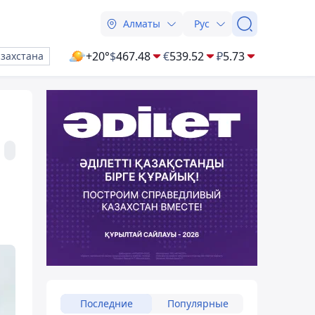
Алматы
Рус
+20°
$
467.48
€
539.52
₽
5.73
азахстана
Последние
Популярные