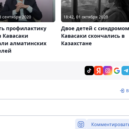
18 сентября 2020
18:42, 01 октября 2020
ть профилактику
Двое детей с синдромо
в Кавасаки
Кавасаки скончались в
али алматинских
Казахстане
елей
В
Комментироват