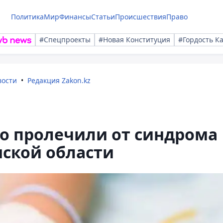
Политика
Мир
Финансы
Статьи
Происшествия
Право
#Спецпроекты
#Новая Конституция
#Гордость К
вости
Редакция Zakon.kz
о пролечили от синдрома
нской области