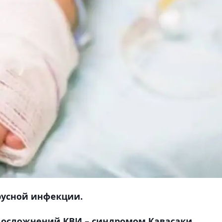
русной инфекции.
 осложнений КВИ – синдромом Кавасаки,