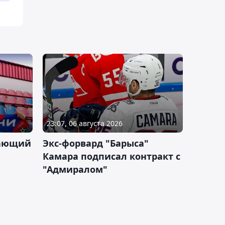
23:07, 06 августа 2026
дающий
Экс-форвард "Барыса"
Камара подписал контракт с
"Адмиралом"