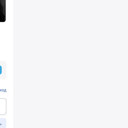
м
ход
ь