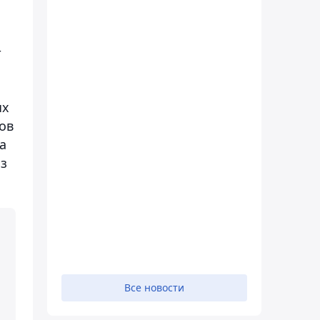
т
ых
ов
а
Из
Все новости