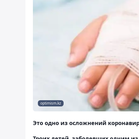
optimism.kz
Это одно из осложнений коронави
Троих детей, заболевших одним из