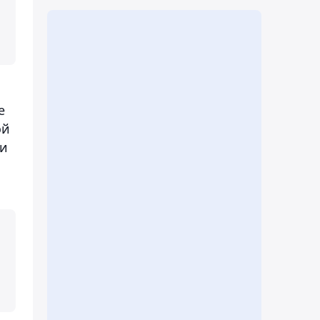
е
ой
ти