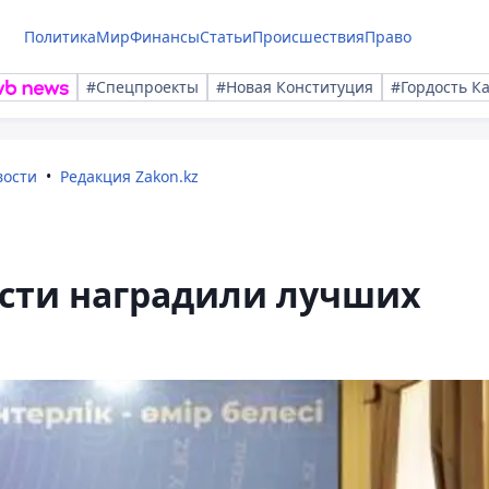
Политика
Мир
Финансы
Статьи
Происшествия
Право
#Спецпроекты
#Новая Конституция
#Гордость К
вости
Редакция Zakon.kz
сти наградили лучших