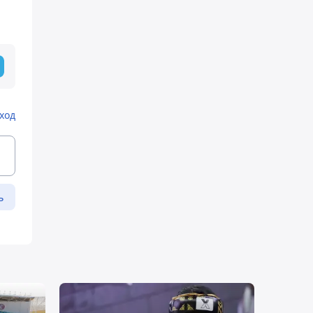
ход
ь