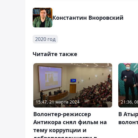
Константин Вноровский
2020 год
Читайте также
15:47, 21 марта 2024
21:36, 
Волонтер-режиссер
В Аты
Антикора снял фильм на
волон
тему коррупции и
добропорядочности в