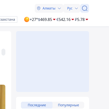
Алматы
Рус
+27°
$
469.85
€
542.16
₽
5.78
азахстана
Последние
Популярные