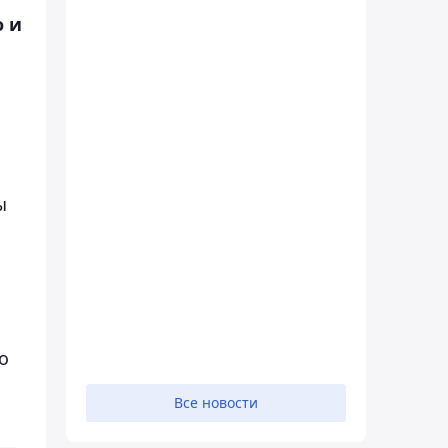
о и
ы
о
Все новости