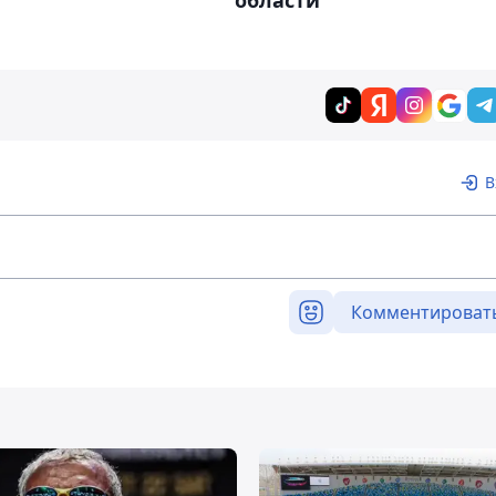
области
В
Комментироват