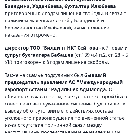
Баяндина, Узденбаева
,
бухгалтер Илюбаева
приговорены к 7 годам лишения свободы. В связи с
наличием маленьких детей у Баяндиной и
беременностью Илюбаевой, им исполнение
наказания отсрочено.
директор ТОО "Билдинг НК" Сейтова
- к 7 годам и
супруг бухгалтера Бабашев
(ст.189 ч.4 п.2, ст. 28 ч.5
УК) приговорен к 8 годам лишения свободы.
Также на скамье подсудимых был
бывший
председатель правления АО "Международный
аэропорт Астаны" Радильбек Адимолда.
Он
обвинялся в халатности, в результате которой было
совершено вышеуказанное хищение. Суд пришел к
выводу об отсутствии в его действиях состава
уголовного правонарушения по вмененной статье
из-за отсутствия причинной связи между
наступившими последствиями и не надлежащим