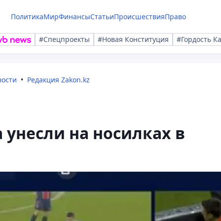
Политика
Мир
Финансы
Статьи
Происшествия
Право
#Спецпроекты
#Новая Конституция
#Гордость К
вости
Редакция Zakon.kz
унесли на носилках в