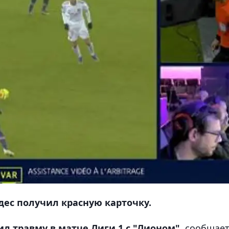
ес получил красную карточку.
 травму в матче Лиги 1 с "Лионом",
сообщае