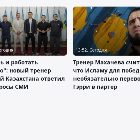
Сегодня
13:52, Сегодня
ь и работать
Тренер Махачева счит
о": новый тренер
что Исламу для побе
й Казахстана ответил
необязательно перев
просы СМИ
Гэрри в партер