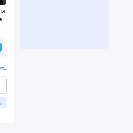
 и
е
ход
ь