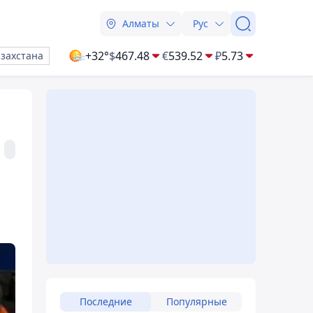
Алматы
Рус
+32°
$
467.48
€
539.52
₽
5.73
азахстана
Последние
Популярные