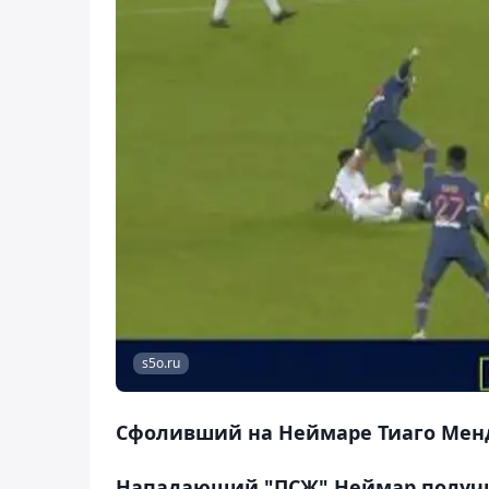
s5o.ru
Сфоливший на Неймаре Тиаго Менд
Нападающий "ПСЖ" Неймар получил