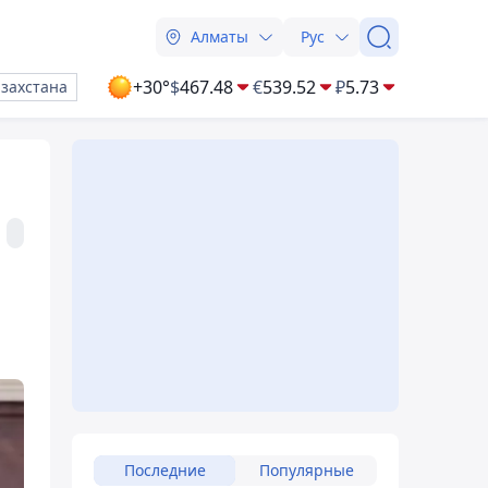
Алматы
Рус
+30°
$
467.48
€
539.52
₽
5.73
азахстана
Последние
Популярные