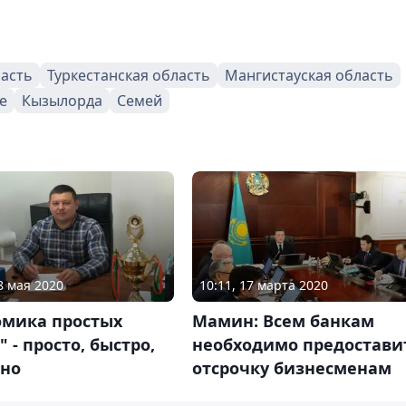
ласть
Туркестанская область
Мангистауская область
е
Кызылорда
Семей
8 мая 2020
10:11, 17 марта 2020
омика простых
Мамин: Всем банкам
 - просто, быстро,
необходимо предостави
пно
отсрочку бизнесменам