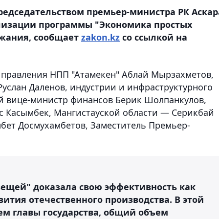
редседательством премьер-министра РК Аскар
лизации программы "Экономика простых
ржания, сообщает
zakon.kz
со ссылкой на
 правления НПП "Атамекен" Аблай Мырзахметов,
услан Даленов, индустрии и инфраструктурного
й вице-министр финансов Берик Шолпанкулов,
с Касымбек, Мангистауской области — Серикбай
бет Досмухамбетов, Заместитель Премьер-
ещей" доказала свою эффективность как
ития отечественного производства. В этой
ием главы государства, общий объем