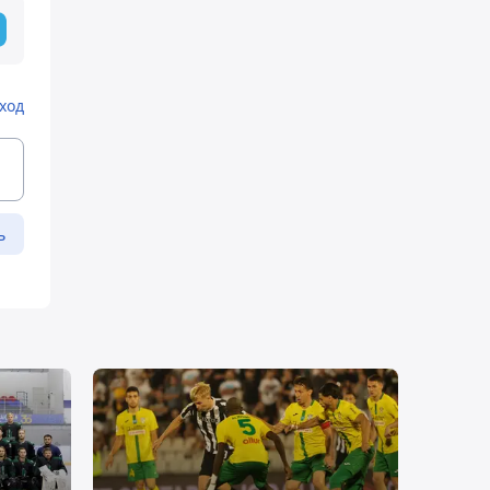
ход
ь