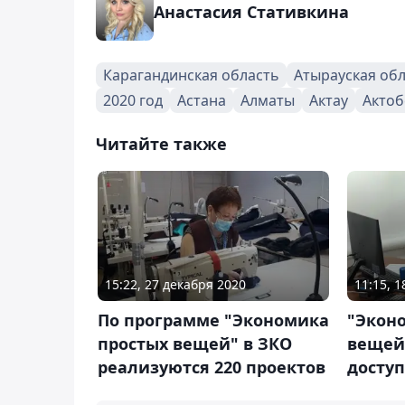
Анастасия Стативкина
Карагандинская область
Атырауская об
2020 год
Астана
Алматы
Актау
Актоб
Читайте также
15:22, 27 декабря 2020
11:15, 1
По программе "Экономика
"Экон
простых вещей" в ЗКО
вещей"
реализуются 220 проектов
досту