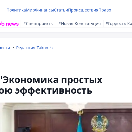
Политика
Мир
Финансы
Статьи
Происшествия
Право
#Спецпроекты
#Новая Конституция
#Гордость К
вости
Редакция Zakon.kz
"Экономика простых
вою эффективность