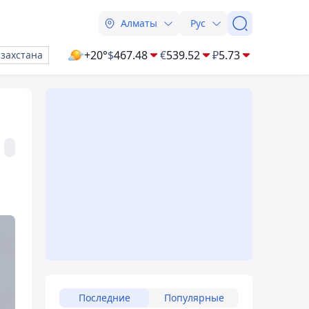
Алматы
Рус
+20°
$
467.48
€
539.52
₽
5.73
азахстана
Последние
Популярные