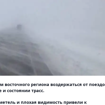
 восточного региона воздержаться от поездо
 и состоянии трасс.
 метель и плохая видимость привели к