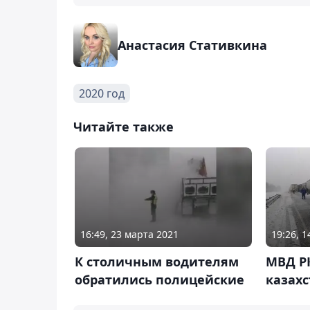
Анастасия Стативкина
2020 год
Читайте также
16:49, 23 марта 2021
19:26, 
К столичным водителям
МВД РК
обратились полицейские
казах