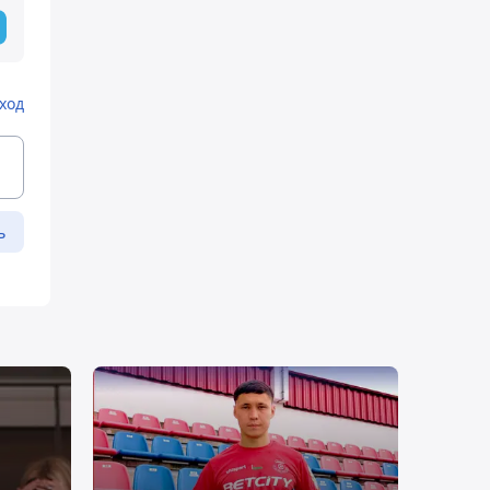
ход
ь