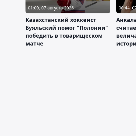
01:09, 07 августа 2026
00:44, 0
Казахстанский хоккеист
Анкала
Буяльский помог "Полонии"
счита
победить в товарищеском
велич
матче
истор