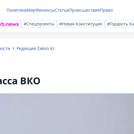
Политика
Мир
Финансы
Статьи
Происшествия
Право
#Спецпроекты
#Новая Конституция
#Гордость К
вости
Редакция Zakon.kz
асса ВКО