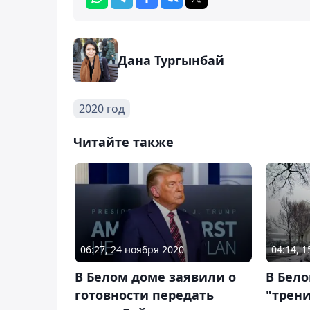
Дана Тургынбай
2020 год
Читайте также
06:27, 24 ноября 2020
04:14, 
В Белом доме заявили о
В Бел
готовности передать
"трени