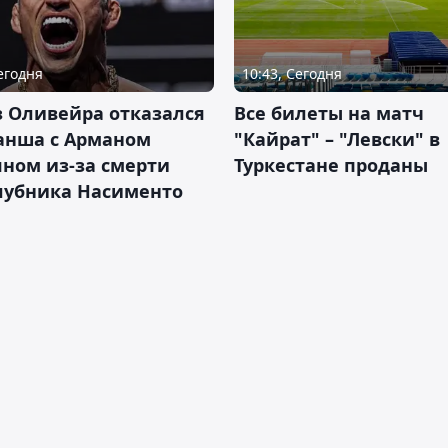
Сегодня
10:43, Сегодня
 Оливейра отказался
Все билеты на матч
анша с Арманом
"Кайрат" – "Левски" в
ном из-за смерти
Туркестане проданы
лубника Насименто