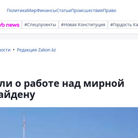
Политика
Мир
Финансы
Статьи
Происшествия
Право
#Спецпроекты
#Новая Конституция
#Гордость К
вости
Редакция Zakon.kz
ли о работе над мирной
айдену