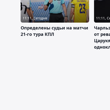
11:11, Сегодня
11:11, 
Определены судьи на матчи
Чарльз
21-го тура КПЛ
от рев
Царукя
однок