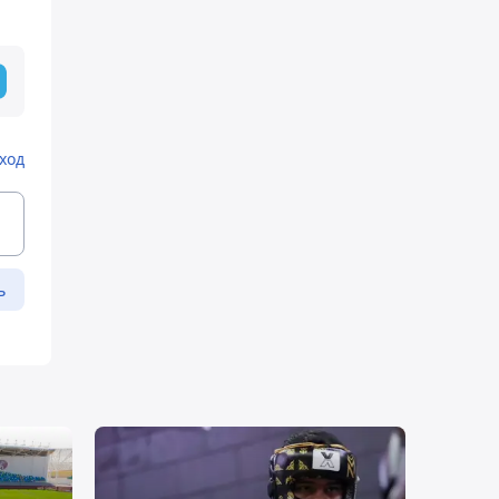
ход
ь