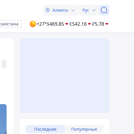
Алматы
Рус
+27°
$
469.85
€
542.16
₽
5.78
азахстана
Последние
Популярные