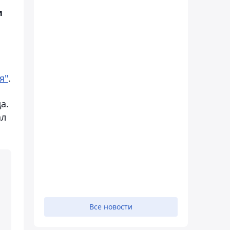
и
я"
.
а.
ал
Все новости