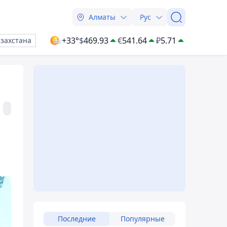
Алматы
Рус
+33°
$
469.93
€
541.64
₽
5.71
азахстана
Последние
Популярные