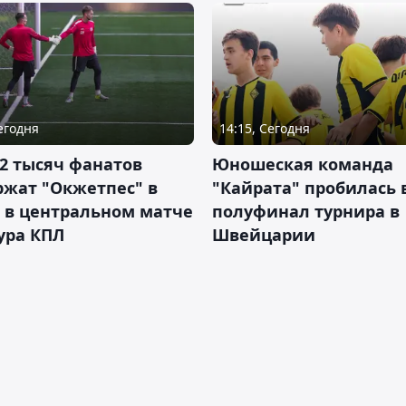
Сегодня
14:15, Сегодня
2 тысяч фанатов
Юношеская команда
ржат "Окжетпес" в
"Кайрата" пробилась 
 в центральном матче
полуфинал турнира в
тура КПЛ
Швейцарии