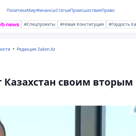
Политика
Мир
Финансы
Статьи
Происшествия
Право
#Спецпроекты
#Новая Конституция
#Гордость К
вости
Редакция Zakon.kz
т Казахстан своим вторым