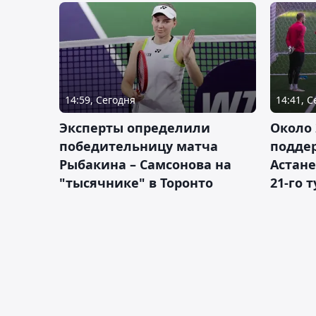
14:59, Сегодня
14:41, 
Эксперты определили
Около 
победительницу матча
подде
Рыбакина – Самсонова на
Астане
"тысячнике" в Торонто
21-го 