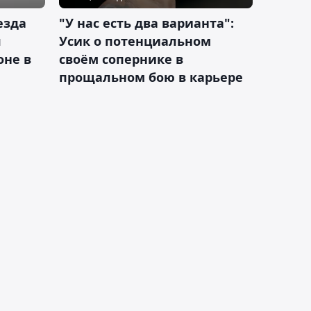
езда
"У нас есть два варианта":
я
Усик о потенциальном
оне в
своём сопернике в
прощальном бою в карьере