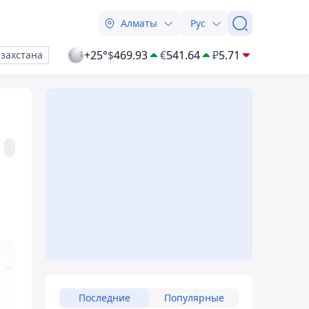
Алматы
Рус
+25°
$
469.93
€
541.64
₽
5.71
азахстана
Последние
Популярные