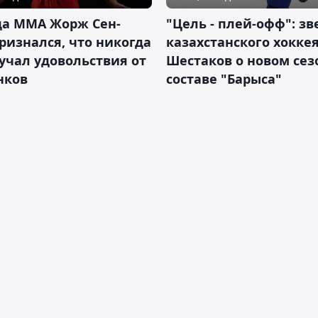
да ММА Жорж Сен-
"Цель - плей-офф": зв
ризнался, что никогда
казахстанского хокке
учал удовольствия от
Шестаков о новом сез
нков
составе "Барыса"