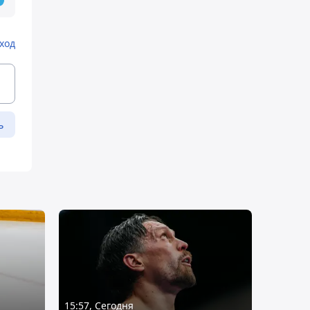
ход
ь
15:57, Сегодня