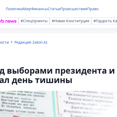
Политика
Мир
Финансы
Статьи
Происшествия
Право
#Спецпроекты
#Новая Конституция
#Гордость К
вости
Редакция Zakon.kz
ед выборами президента и
ал день тишины