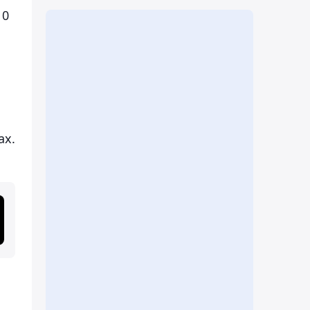
10
ах.