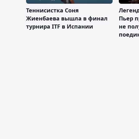
Теннисистка Соня
Леген
Жиенбаева вышла в финал
Пьер п
турнира ITF в Испании
не пол
поеди