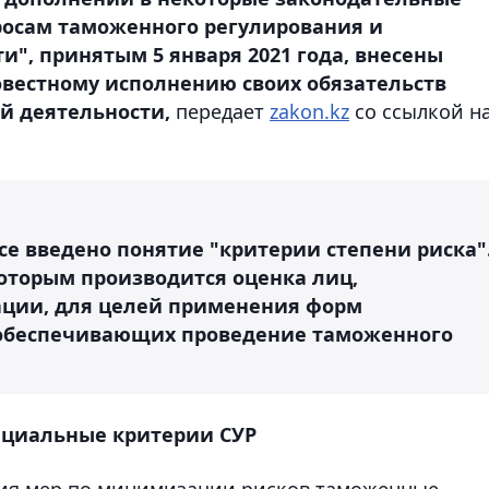
росам таможенного регулирования и
", принятым 5 января 2021 года, внесены
овестному исполнению своих обязательств
й деятельности,
передает
zakon.kz
со ссылкой н
се введено понятие "критерии степени риска"
которым производится оценка лиц,
ции, для целей применения форм
 обеспечивающих проведение таможенного
циальные критерии СУР
ия мер по минимизации рисков таможенные