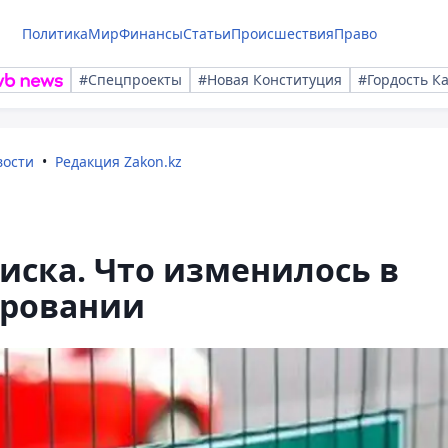
Политика
Мир
Финансы
Статьи
Происшествия
Право
#Спецпроекты
#Новая Конституция
#Гордость К
вости
Редакция Zakon.kz
иска. Что изменилось в
ировании