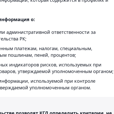
информация о:
ли административной ответственности за
ельства РК;
нным платежам, налогам, специальным,
ым пошлинам, пеней, процентов;
ных индикаторов рисков, используемых при
оваров, утверждаемой уполномоченным органом;
информации, используемой при контроле
утверждаемой уполномоченным органом.
ьстве позволят КГД определить критерии, не