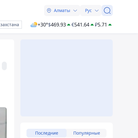
Алматы
Рус
+30°
$
469.93
€
541.64
₽
5.71
азахстана
Последние
Популярные