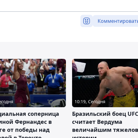
Комментироват
Сегодня
10:19, Сегодня
циальная соперница
Бразильский боец UFC
иной Фернандес в
считает Вердума
ге от победы над
величайшим тяжелов
вой в Торонто
истории