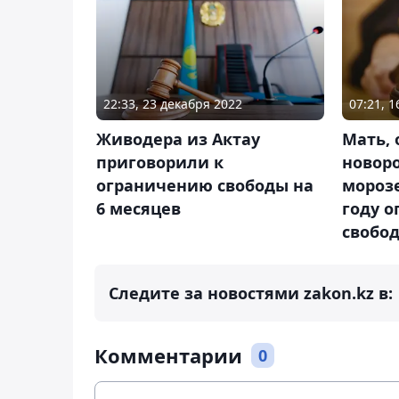
22:33, 23 декабря 2022
07:21, 1
Живодера из Актау
Мать,
приговорили к
новор
ограничению свободы на
морозе
6 месяцев
году 
свобо
Следите за новостями zakon.kz в:
Комментарии
0