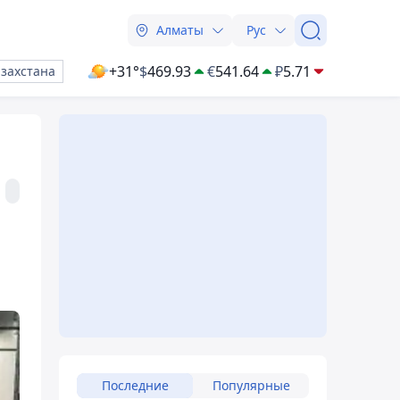
Алматы
Рус
+31°
$
469.93
€
541.64
₽
5.71
азахстана
Последние
Популярные