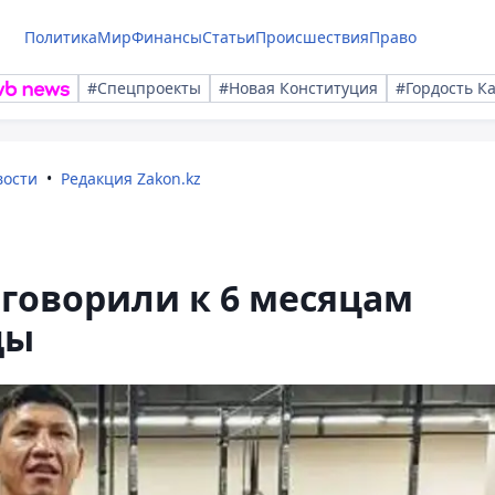
Политика
Мир
Финансы
Статьи
Происшествия
Право
#Спецпроекты
#Новая Конституция
#Гордость К
вости
Редакция Zakon.kz
говорили к 6 месяцам
ды