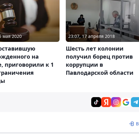
6 мая 2020
23:07, 17 апреля 2018
 оставившую
Шесть лет колонии
ожденного на
получил борец против
, приговорили к 1
коррупции в
ограничения
Павлодарской области
ды
В