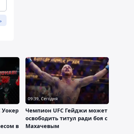
ь
09:39, Сегодня
 Уокер
Чемпион UFC Гейджи может
освободить титул ради боя с
есом в
Махачевым