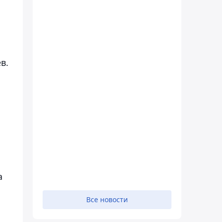
в.
а
Все новости