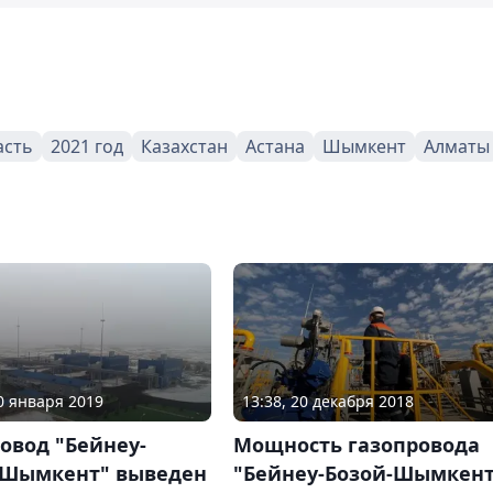
асть
2021 год
Казахстан
Астана
Шымкент
Алматы
30 января 2019
13:38, 20 декабря 2018
овод "Бейнеу-
Мощность газопровода
-Шымкент" выведен
"Бейнеу-Бозой-Шымкент