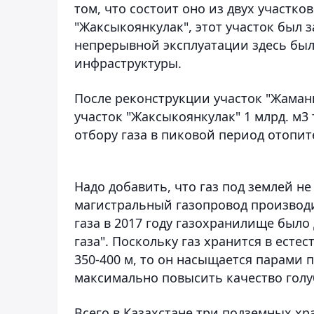
том, что состоит оно из двух участков
"Жаксыкоянкулак", этот участок был з
непрерывной эксплуатации здесь бы
инфраструктуры.
После реконструкции участок "Жаманк
участок "Жаксыкоянкулак" 1 млрд. м3
отбору газа в пиковой период отопите
Надо добавить, что газ под землей не
магистральный газопровод производи
газа в 2017 году газохранилище был
газа". Поскольку газ хранится в есте
350-400 м, то он насыщается парами 
максимально повысить качество голу
Всего в Казахстане три подземных хр