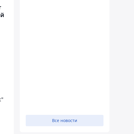
т
ий
к"
Все новости