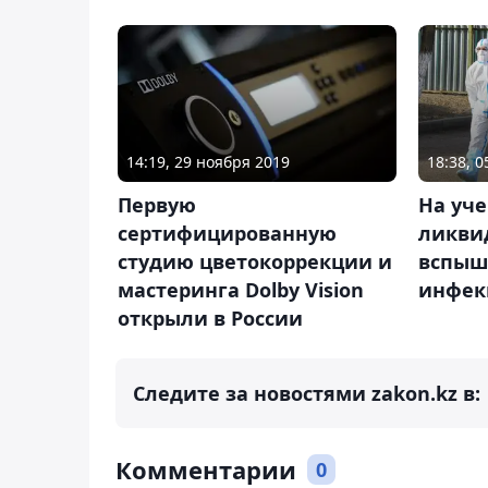
14:19, 29 ноября 2019
18:38, 
Первую
На уч
сертифицированную
ликви
студию цветокоррекции и
вспыш
мастеринга Dolby Vision
инфек
открыли в России
Следите за новостями zakon.kz в:
Комментарии
0