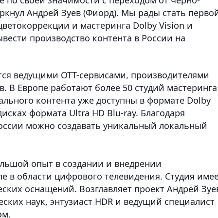
ркнул Андрей Зуев (Фиорд). Мы рады стать первой
ветокоррекции и мастеринга Dolby Vision и
ывести производство контента в России на
ется ведущими OTT-сервисами, производителями
. В Европе работают более 50 студий мастеринга
нального контента уже доступны в формате Dolby
дисках формата Ultra HD Blu-ray. Благодаря
 России можно создавать уникальный локальный
ольшой опыт в создании и внедрении
е в области цифрового телевидения. Студия име
еских оснащений. Возглавляет проект Андрей Зуе
еских наук, энтузиаст HDR и ведущий специалист
ом.