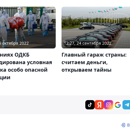
05 октября 2022
12:27, 24 сентября 2022
ениях ОДКБ
Главный гараж страны:
дирована условная
считаем деньги,
ка особо опасной
открываем тайны
ции
В