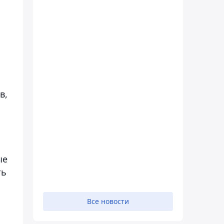
в,
ые
ть
Все новости