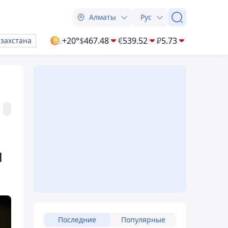
Алматы
Рус
+20°
$
467.48
€
539.52
₽
5.73
азахстана
и
Последние
Популярные