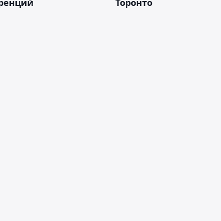
ренций
Торонто