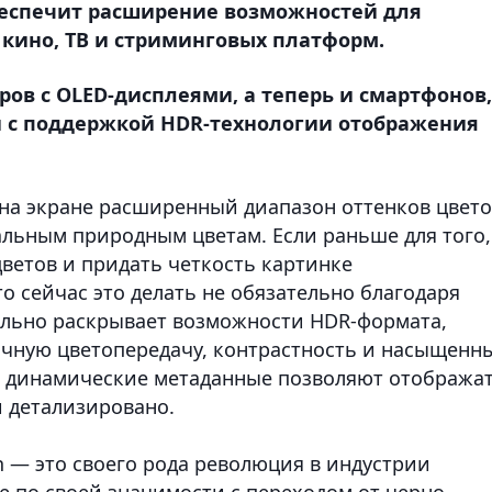
 обеспечит расширение возможностей для
кино, ТВ и стриминговых платформ.
ров с OLED-дисплеями, а теперь и смартфонов,
и с поддержкой HDR-технологии отображения
на экране расширенный диапазон оттенков цвето
льным природным цветам. Если раньше для того,
ветов и придать четкость картинке
 сейчас это делать не обязательно благодаря
мально раскрывает возможности HDR-формата,
очную цветопередачу, контрастность и насыщенн
а динамические метаданные позволяют отобража
 детализировано.
n — это своего рода революция в индустрии
е по своей значимости с переходом от черно-