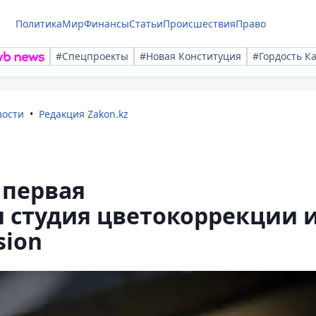
Политика
Мир
Финансы
Статьи
Происшествия
Право
#Спецпроекты
#Новая Конституция
#Гордость К
вости
Редакция Zakon.kz
 первая
 студия цветокоррекции 
sion