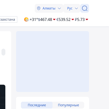
Алматы
Рус
+31°
$
467.48
€
539.52
₽
5.73
азахстана
Последние
Популярные