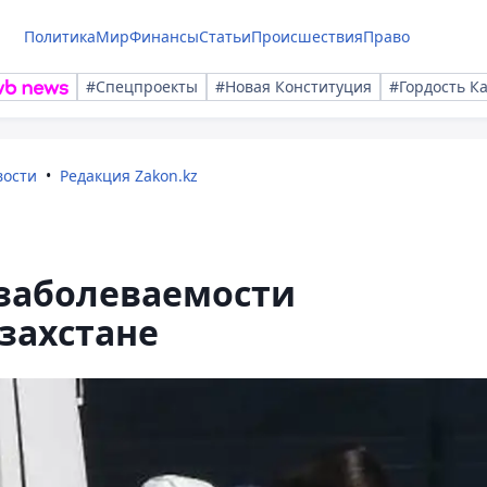
Политика
Мир
Финансы
Статьи
Происшествия
Право
#Спецпроекты
#Новая Конституция
#Гордость К
вости
Редакция Zakon.kz
 заболеваемости
захстане