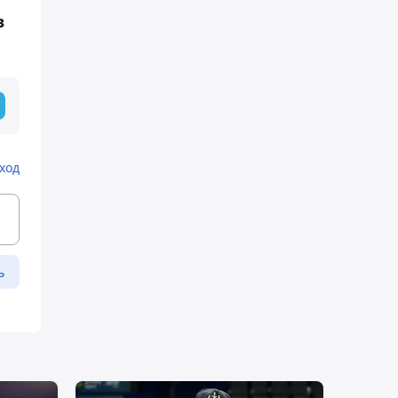
в
ход
ь