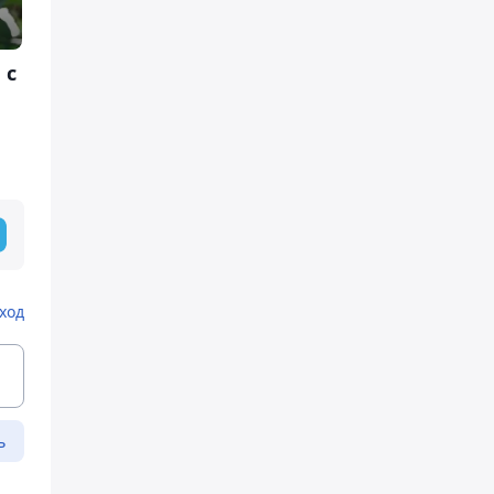
 с
ход
ь