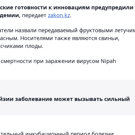
ские готовности к инновациям предупредили
ндемии,
передает
zakon.kz
.
ватели назвали передаваемый фруктовыми летучи
асным. Носителями также являются свиньи,
счиками плоды.
и смертности при заражении вирусом Nipah
айзии заболевание может вызывать сильный
лительный инкубационный период болезни,