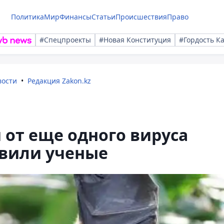
Политика
Мир
Финансы
Статьи
Происшествия
Право
#Спецпроекты
#Новая Конституция
#Гордость К
вости
Редакция Zakon.kz
 от еще одного вируса
вили ученые