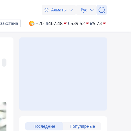
Алматы
Рус
+20°
$
467.48
€
539.52
₽
5.73
азахстана
Последние
Популярные