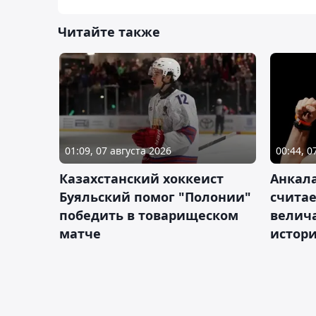
Читайте также
01:09, 07 августа 2026
00:44, 0
Казахстанский хоккеист
Анкала
Буяльский помог "Полонии"
счита
победить в товарищеском
велич
матче
истор