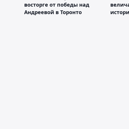
восторге от победы над
велич
Андреевой в Торонто
истор