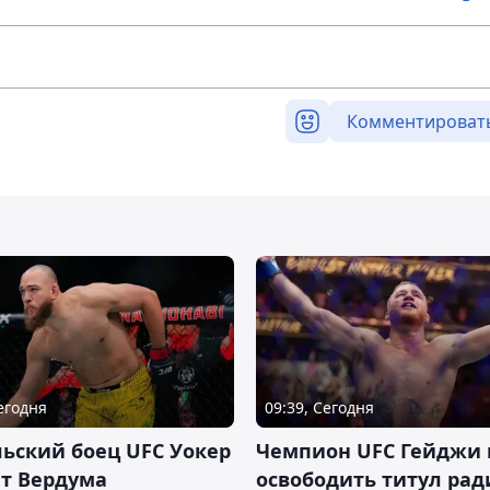
Комментироват
Сегодня
09:39, Сегодня
ьский боец UFC Уокер
Чемпион UFC Гейджи
ет Вердума
освободить титул ради