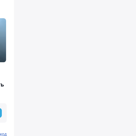
ть
ход