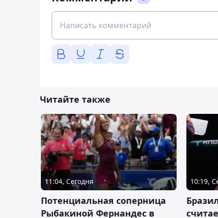
Читайте также
11:04, Сегодня
10:19, 
Потенциальная соперница
Бразил
Рыбакиной Фернандес в
счита