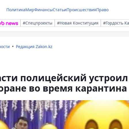
Политика
Мир
Финансы
Статьи
Происшествия
Право
#Спецпроекты
#Новая Конституция
#Гордость К
вости
Редакция Zakon.kz
асти полицейский устроил
торане во время карантина