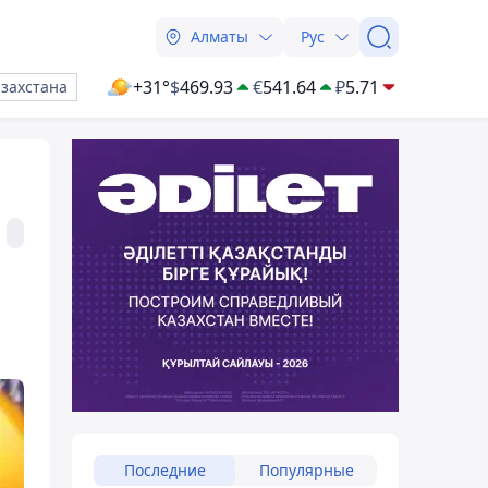
Алматы
Рус
+31°
$
469.93
€
541.64
₽
5.71
азахстана
Последние
Популярные