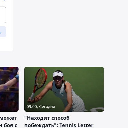
ь
09:00, Сегодня
 может
"Находит способ
 боя с
побеждать": Tennis Letter