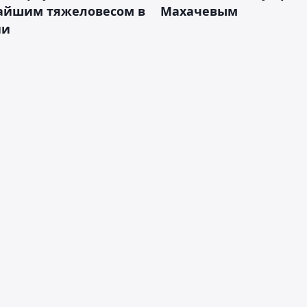
айшим тяжеловесом в
Махачевым
ии