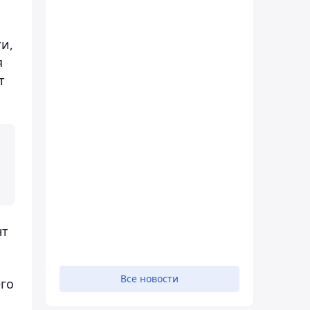
и,
я
т
нт
Все новости
его