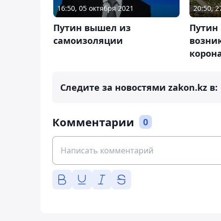
20:50, 
16:50, 05 октября 2021
Путин
Путин вышел из
возни
самоизоляции
корон
Следите за новостями zakon.kz в:
Комментарии
0