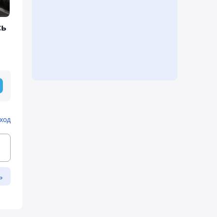
сь
ход
ь