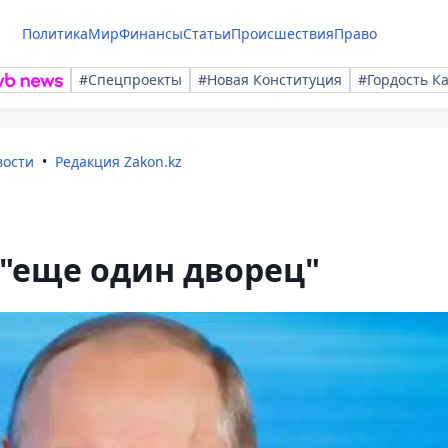
Политика
Мир
Финансы
Статьи
Происшествия
Право
#Спецпроекты
#Новая Конституция
#Гордость К
вости
Редакция Zakon.kz
"еще один дворец"