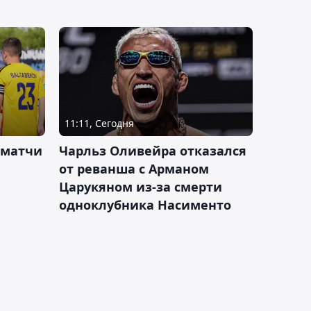
11:11, Сегодня
 матчи
Чарльз Оливейра отказался
от реванша с Арманом
Царукяном из-за смерти
одноклубника Насименто