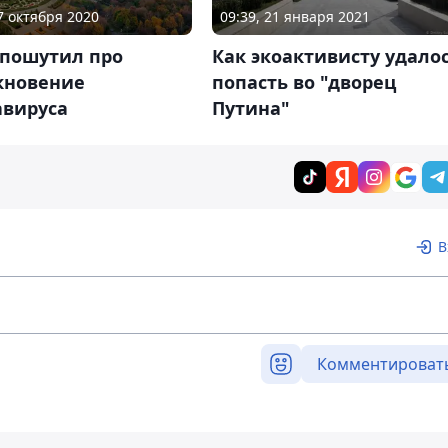
27 октября 2020
09:39, 21 января 2021
 пошутил про
Как экоактивисту удало
кновение
попасть во "дворец
авируса
Путина"
В
Комментироват