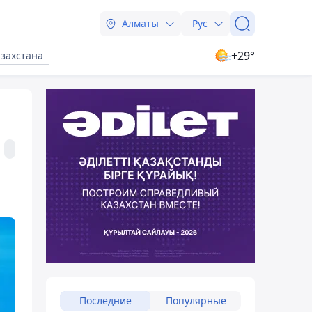
Алматы
Рус
+29°
азахстана
Последние
Популярные