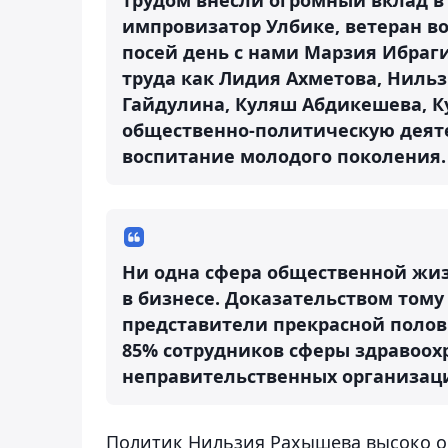
импровизатор Улбике, ветеран во
посей день с нами Марзия Ибраги
труда как Лидия Ахметова, Нильз
Гайдулина, Куляш Абдикешева, К
общественно-политическую деяте
воспитание молодого поколения.
Ни одна сфера общественной жиз
в бизнесе. Доказательством тому
представители прекрасной полови
85% сотрудников сферы здравоох
неправительственных организаци
Политик Нильзия Рахышева высоко оц