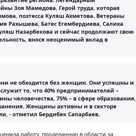
йны Зоя Мамедова, Герой труда, которая
мова, поэтесса Куляш Ахметова. Ветераны
ия Рахышева, Батес Егембердиева, Салиха
уляш Назарбекова и сейчас продолжают свою
льность, внося неоценимый вклад в
ни не обходится без женщин. Они успешны и
 служит то, что 40% предпринимателей –
ны человечества, 75% – в сфере образования,
ранения. Женщины активны и в секторе
и, - отметил Бердибек Сапарбаев.
енила работу, проделанную в области за