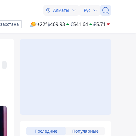
Алматы
Рус
+22°
$
469.93
€
541.64
₽
5.71
азахстана
Последние
Популярные