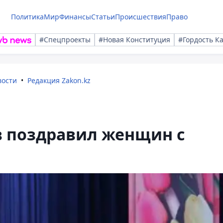
Политика
Мир
Финансы
Статьи
Происшествия
Право
#Спецпроекты
#Новая Конституция
#Гордость К
вости
Редакция Zakon.kz
в поздравил женщин с