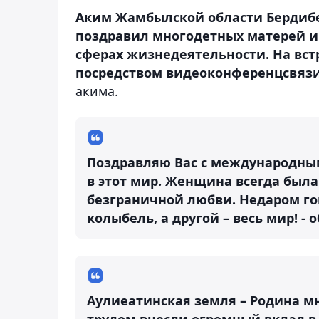
Аким Жамбылской области Бердибе
поздравил многодетных матерей и
сферах жизнедеятельности. На вст
посредством видеоконференцсвяз
акима.
Поздравляю Вас с международным
в этот мир. Женщина всегда был
безграничной любви. Недаром го
колыбель, а другой – весь мир! -
Аулиеатинская земля – Родина 
трудом внесли огромный вклад в