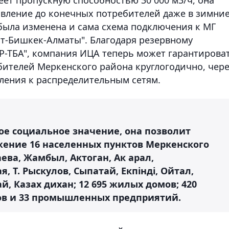
вление до конечных потребителей даже в зимни
 была изменена и сама схема подключения к МГ
т-Бишкек-Алматы". Благодаря резервному
Р-ТБА", компания ИЦА теперь может гарантирова
ителей Меркенского района круглогодично, чере
ления к распределительным сетям.
ое социальное значение, она позволит
жение 16 населенных пунктов Меркенского
ева, Жамбыл, Актоган, Ак арал,
 Т. Рыскулов, Сыпатай, Екпінді, Ойтал,
, Казах дихан; 12 695 жилых домов; 420
в и 33 промышленных предприятий.