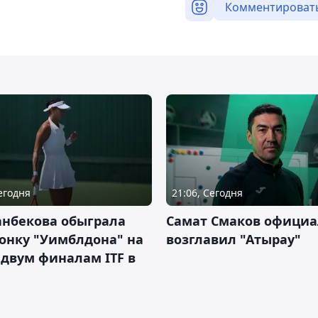
Комментироват
Сегодня
21:06, Сегодня
анбекова обыграла
Самат Смаков официа
онку "Уимблдона" на
возглавил "Атырау"
 двум финалам ITF в