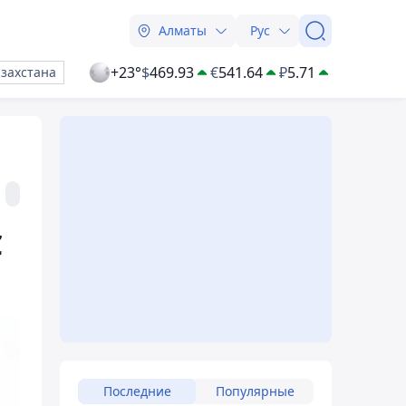
Алматы
Рус
+23°
$
469.93
€
541.64
₽
5.71
азахстана
С
Последние
Популярные