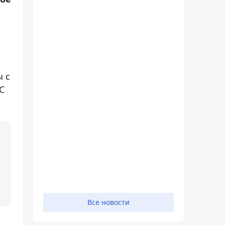
ы с
С
Все новости