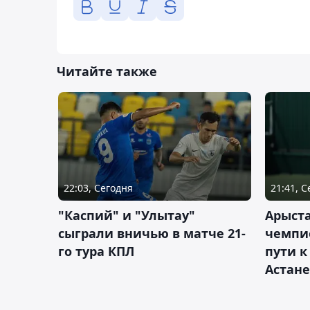
Читайте также
22:03, Сегодня
21:41, 
"Каспий" и "Улытау"
Арыст
сыграли вничью в матче 21-
чемпи
го тура КПЛ
пути к
Астане