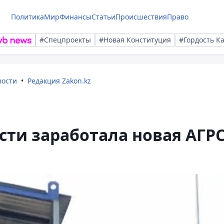
Политика
Мир
Финансы
Статьи
Происшествия
Право
#Спецпроекты
#Новая Конституция
#Гордость К
вости
Редакция Zakon.kz
ти заработала новая АГР