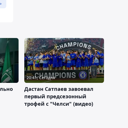
ь
20:41, Сегодня
льно
Дастан Сатпаев завоевал
первый предсезонный
трофей с "Челси" (видео)