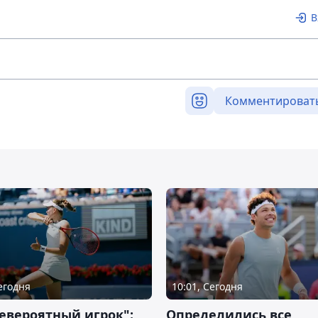
В
Комментироват
Сегодня
10:01, Сегодня
евероятный игрок":
Определились все