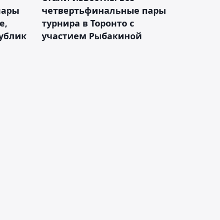
пары
четвертьфинальные пары
е,
турнира в Торонто с
Бублик
участием Рыбакиной