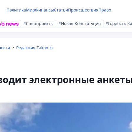
Политика
Мир
Финансы
Статьи
Происшествия
Право
#Спецпроекты
#Новая Конституция
#Гордость К
вости
Редакция Zakon.kz
вводит электронные анкет