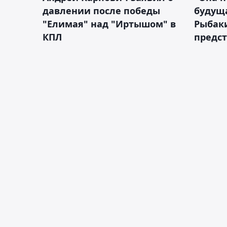
давлении после победы
будущ
"Елимая" над "Иртышом" в
Рыбак
КПЛ
предс