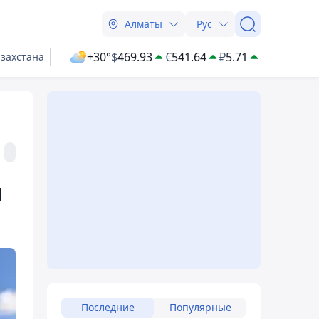
Алматы
Рус
+30°
$
469.93
€
541.64
₽
5.71
азахстана
ы
Последние
Популярные