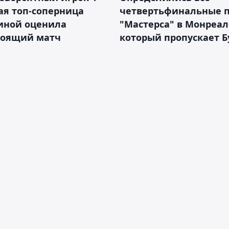
ая топ-соперница
четвертьфинальные 
иной оценила
"Мастерса" в Монреал
тоящий матч
который пропускает 