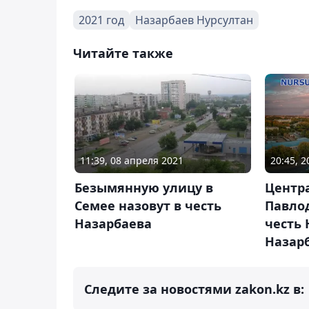
2021 год
Назарбаев Нурсултан
Читайте также
11:39, 08 апреля 2021
20:45, 
Безымянную улицу в
Центр
Семее назовут в честь
Павло
Назарбаева
честь 
Назар
Следите за новостями zakon.kz в: