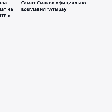
ала
Самат Смаков официально
а" на
возглавил "Атырау"
ITF в