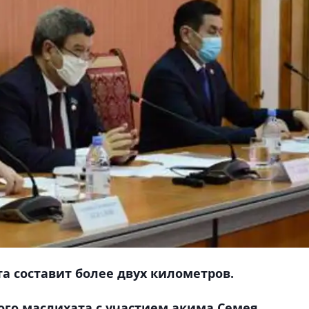
а составит более двух километров.
кого маслихата с участием акима Семея