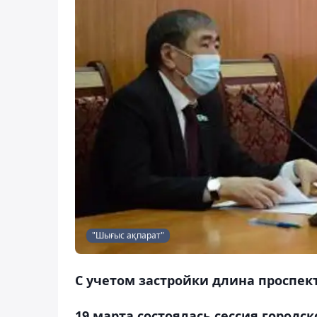
"Шығыс ақпарат"
С учетом застройки длина проспект
19 марта состоялась сессия городс