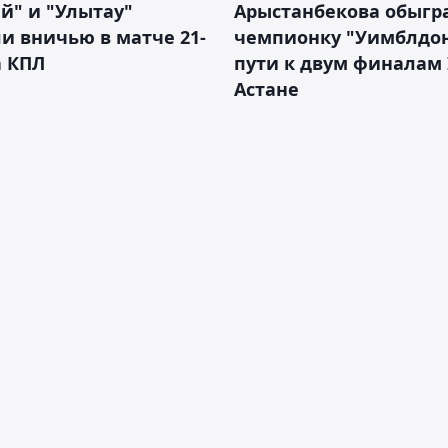
й" и "Улытау"
Арыстанбекова обыгр
и вничью в матче 21-
чемпионку "Уимблдон
а КПЛ
пути к двум финалам 
Астане