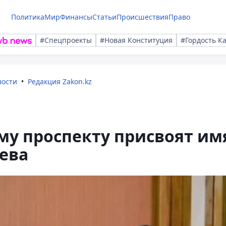
Политика
Мир
Финансы
Статьи
Происшествия
Право
#Спецпроекты
#Новая Конституция
#Гордость К
вости
Редакция Zakon.kz
му проспекту присвоят им
ева