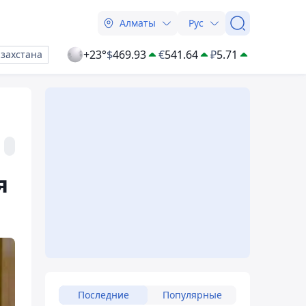
Алматы
Рус
+23°
$
469.93
€
541.64
₽
5.71
азахстана
я
Последние
Популярные