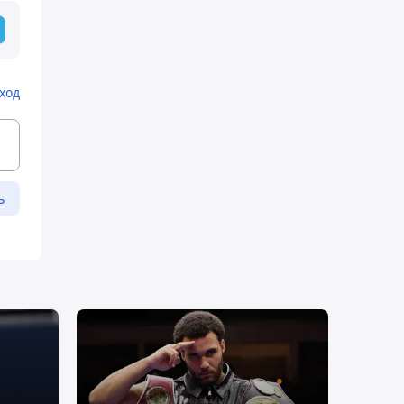
ход
ь