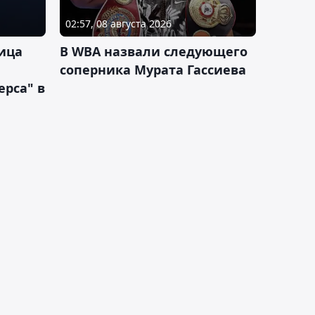
02:57, 08 августа 2026
ица
В WBA назвали следующего
соперника Мурата Гассиева
рса" в