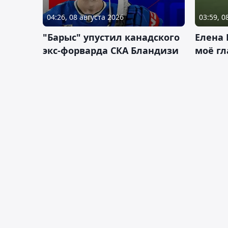
04:26, 08 августа 2026
03:59, 0
"Барыс" упустил канадского
Елена 
экс-форварда СКА Бландизи
моё гл