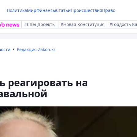
Политика
Мир
Финансы
Статьи
Происшествия
Право
#Спецпроекты
#Новая Конституция
#Гордость К
вости
Редакция Zakon.kz
ь реагировать на
авальной