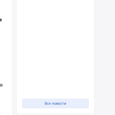
е
 в
Все новости
х