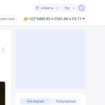
Алматы
Рус
+22°
$
469.93
€
541.64
₽
5.71
азахстана
Последние
Популярные