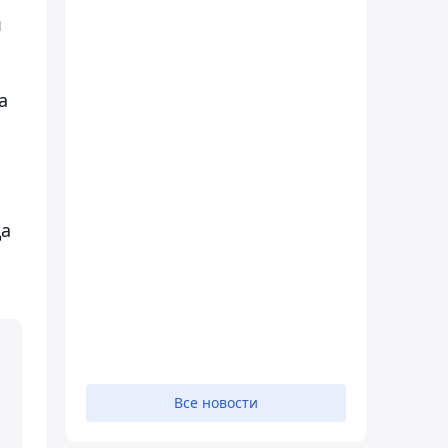
я
а
да
Все новости