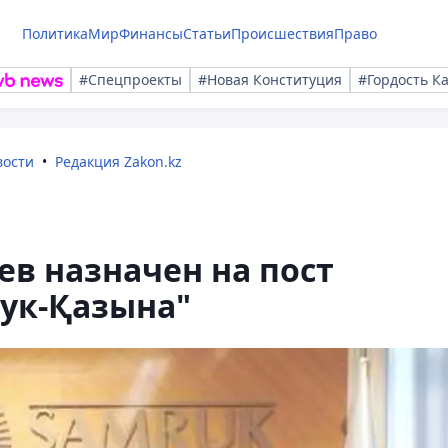
Политика
Мир
Финансы
Статьи
Происшествия
Право
#Спецпроекты
#Новая Конституция
#Гордость К
вости
Редакция Zakon.kz
в назначен на пост
рук-Қазына"