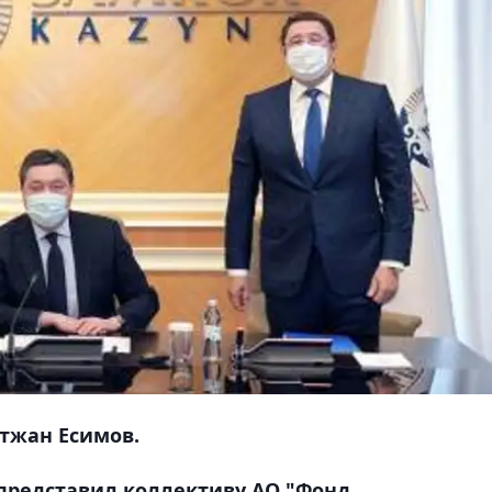
тжан Есимов.
представил коллективу АО "Фонд