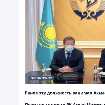
primeminister.kz
Ранее эту должность занимал Ахме
Премьер-министр РК Аскар Мамин 