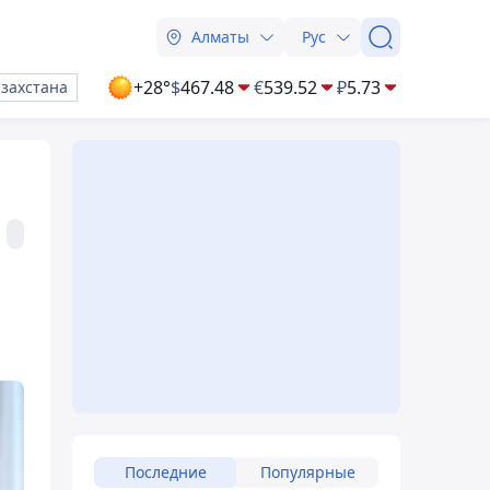
Алматы
Рус
+28°
$
467.48
€
539.52
₽
5.73
азахстана
Последние
Популярные