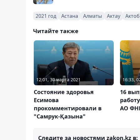
2021 год
Астана
Алматы
Актау
Актоб
Читайте также
12:01, 30 марта 2021
16:33, 
Состояние здоровья
16 вы
Есимова
работу
прокомментировали в
АО ФН
"Самрук-Қазына"
Следите за новостями zakon.kz в: