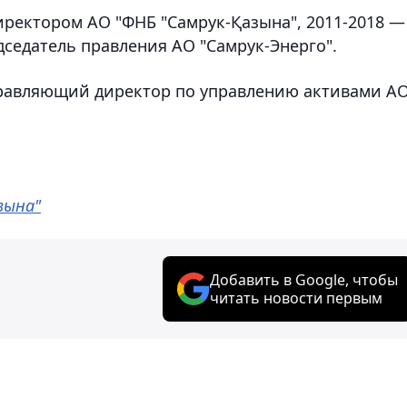
иректором АО "ФНБ "Самрук-Қазына", 2011-2018 —
дседатель правления АО "Самрук-Энерго".
правляющий директор по управлению активами А
зына"
Добавить в Google, чтобы
читать новости первым