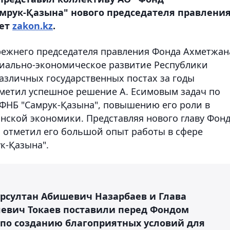
амрук-Қазына" нового председателя правлени
ает
zakon.kz
.
режнего председателя правления Фонда Ахметжан
циально-экономическое развитие Республики
азличных государственных постах за годы
метил успешное решение А. Есимовым задач по
ФНБ "Самрук-Қазына", повышению его роли в
нской экономики. Представляя нового главу Фон
 отметил его большой опыт работы в сфере
к-Қазына".
урсултан Абишевич Назарбаев и Глава
евич Токаев поставили перед Фондом
по созданию благоприятных условий для