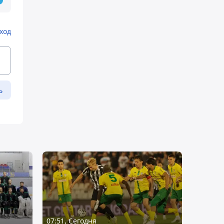
ход
ь
07:51, Сегодня