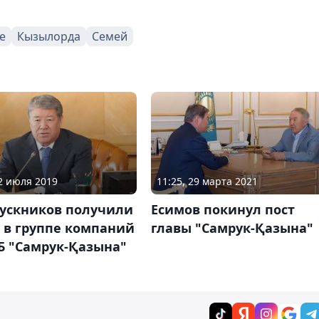
е
Кызылорда
Семей
02 июля 2019
11:25, 29 марта 2021
пускников получили
Есимов покинул пост
 в группе компаний
главы "Самрук-Қазына"
Б "Самрук-Қазына"