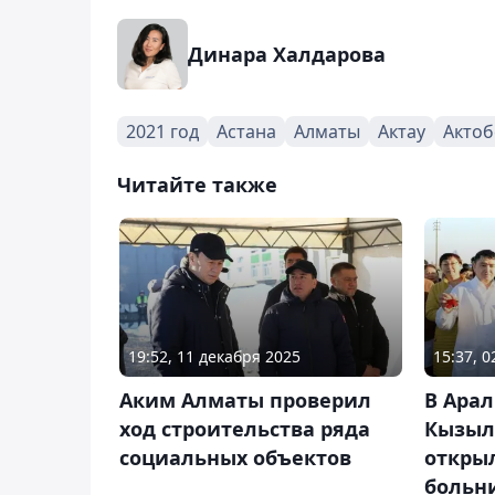
Динара Халдарова
2021 год
Астана
Алматы
Актау
Актоб
Читайте также
19:52, 11 декабря 2025
15:37, 
Аким Алматы проверил
В Ара
ход строительства ряда
Кызыл
социальных объектов
откры
больн