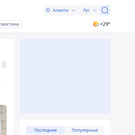
Алматы
Рус
+29°
азахстана
в
Последние
Популярные