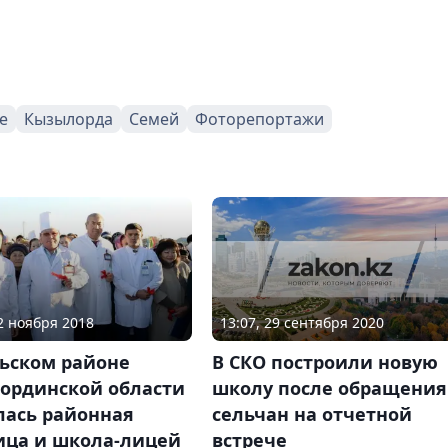
е
Кызылорда
Семей
Фоторепортажи
13:07, 29 сентября 2020
02 ноября 2018
В СКО построили новую
льском районе
школу после обращения
ординской области
сельчан на отчетной
лась районная
встрече
ица и школа-лицей