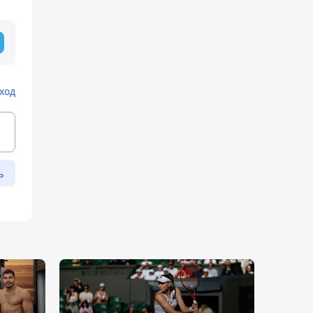
ход
ь