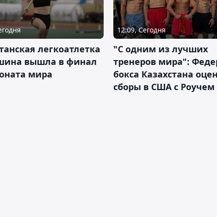
Сегодня
12:09, Сегодня
танская легкоатлетка
"С одним из лучших
шина вышла в финал
тренеров мира": Фед
оната мира
бокса Казахстана оце
сборы в США с Роучем