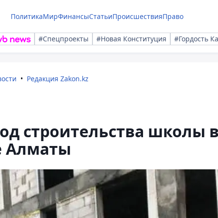
Политика
Мир
Финансы
Статьи
Происшествия
Право
#Спецпроекты
#Новая Конституция
#Гордость К
вости
Редакция Zakon.kz
од строительства школы 
е Алматы