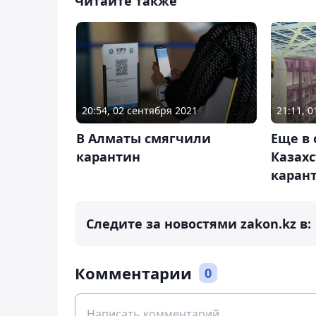
Читайте также
20:54, 02 сентября 2021
21:11, 
В Алматы смягчили
Еще в 
карантин
Казах
каран
Следите за новостями zakon.kz в:
Комментарии
0