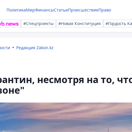
Политика
Мир
Финансы
Статьи
Происшествия
Право
#Спецпроекты
#Новая Конституция
#Гордость К
вости
Редакция Zakon.kz
антин, несмотря на то, чт
зоне"