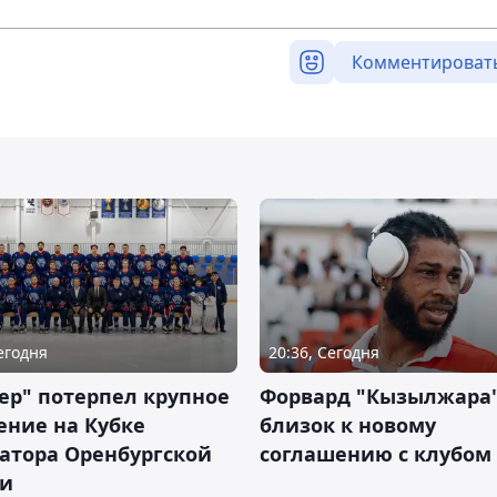
Комментироват
Сегодня
20:36, Сегодня
ер" потерпел крупное
Форвард "Кызылжара"
ение на Кубке
близок к новому
атора Оренбургской
соглашению с клубом
ти