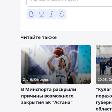
Читайте также
21:16, Сегодня
20:58, 
В Минспорта раскрыли
"Кулаг
причины возможного
пораж
закрытия БК "Астана"
губерн
облас