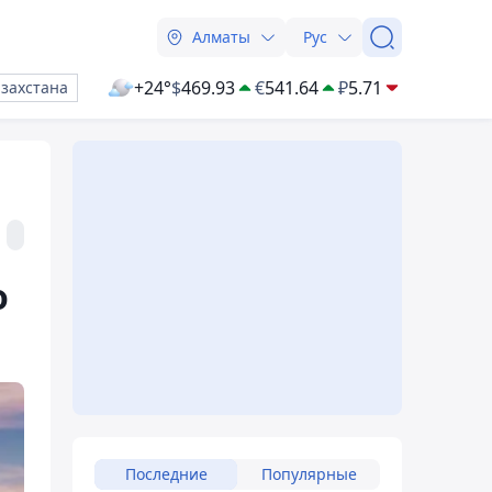
Алматы
Рус
+24°
$
469.93
€
541.64
₽
5.71
азахстана
о
Последние
Популярные