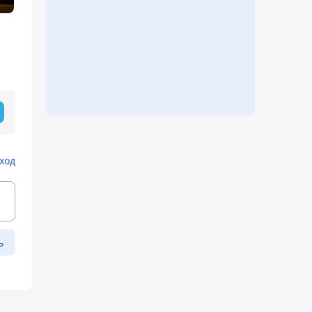
ход
ь