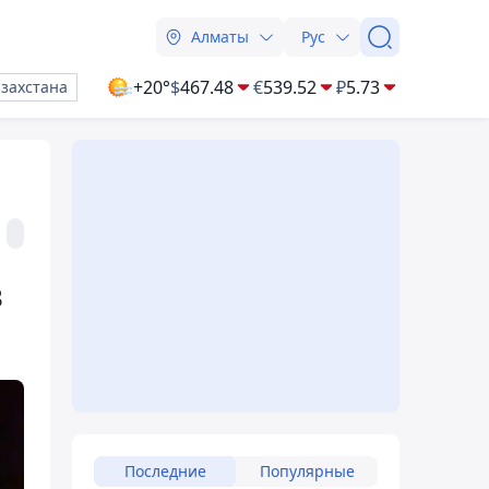
Алматы
Рус
+20°
$
467.48
€
539.52
₽
5.73
азахстана
в
Последние
Популярные