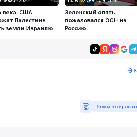
28 января 2020
13:59, 22 сентября 2020
 века. США
Зеленский опять
ожат Палестине
пожаловался ООН на
ть земли Израилю
Россию
В
Комментироват