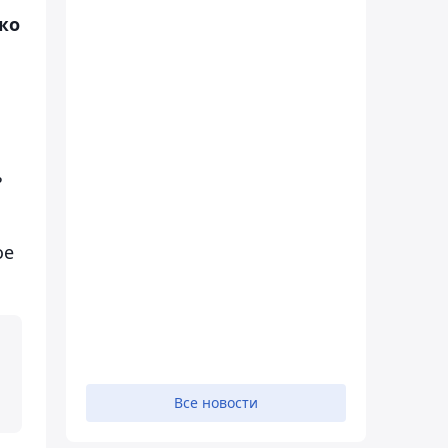
жо
ь
ое
Все новости