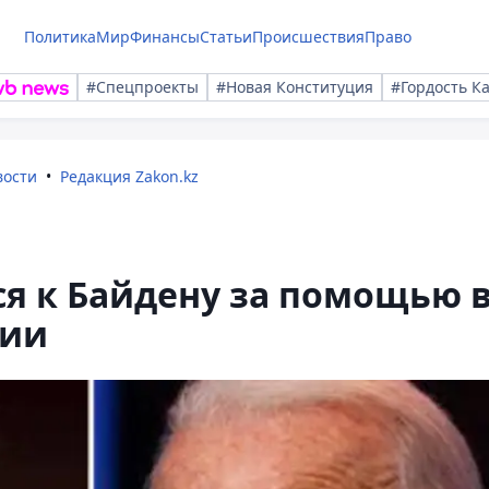
Политика
Мир
Финансы
Статьи
Происшествия
Право
#Спецпроекты
#Новая Конституция
#Гордость К
вости
Редакция Zakon.kz
я к Байдену за помощью 
сии