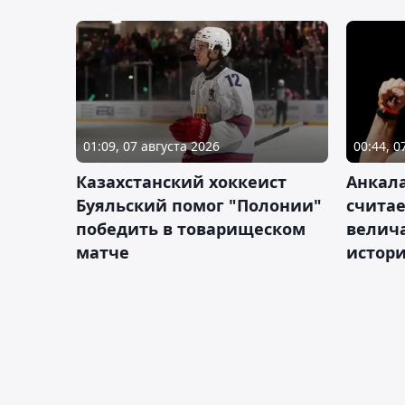
01:09, 07 августа 2026
00:44, 0
Казахстанский хоккеист
Анкала
Буяльский помог "Полонии"
счита
победить в товарищеском
велич
матче
истор