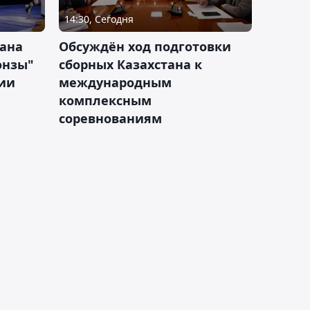
14:30, Сегодня
тана
Обсуждён ход подготовки
онзы"
сборных Казахстана к
зии
международным
комплексным
соревнованиям