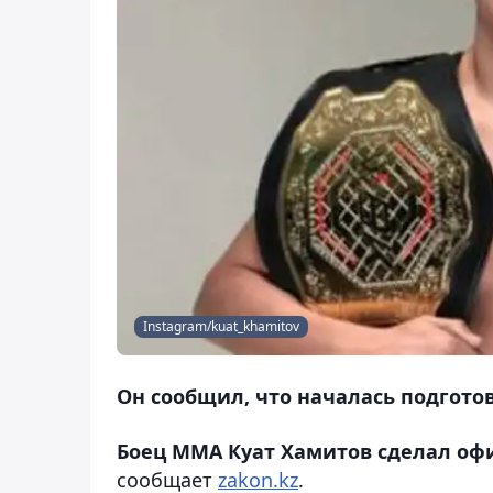
Instagram/kuat_khamitov
Он сообщил, что началась подгото
Боец ММА Куат Хамитов сделал оф
сообщает
zakon.kz
.