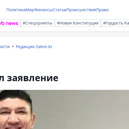
Политика
Мир
Финансы
Статьи
Происшествия
Право
#Спецпроекты
#Новая Конституция
#Гордость К
вости
Редакция Zakon.kz
л заявление