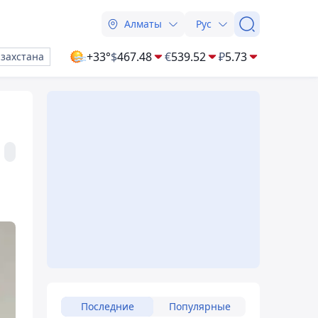
Алматы
Рус
+33°
$
467.48
€
539.52
₽
5.73
азахстана
Последние
Популярные