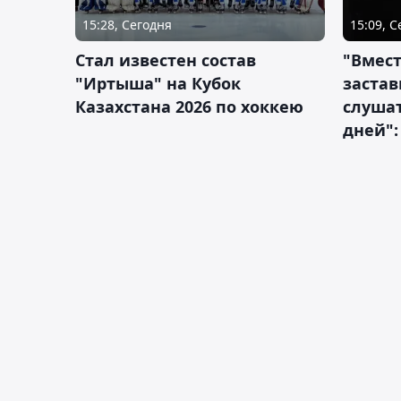
15:28, Сегодня
15:09, 
Стал известен состав
"Вмест
"Иртыша" на Кубок
застав
Казахстана 2026 по хоккею
слушат
дней":