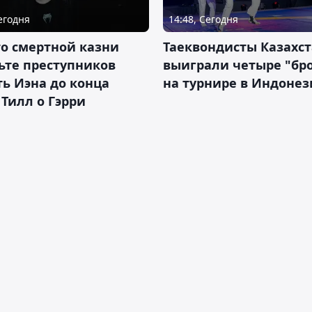
Сегодня
14:48, Сегодня
о смертной казни
Таеквондисты Казахс
ьте преступников
выиграли четыре "бр
ь Иэна до конца
на турнире в Индоне
 Тилл о Гэрри