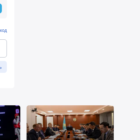
ход
ь