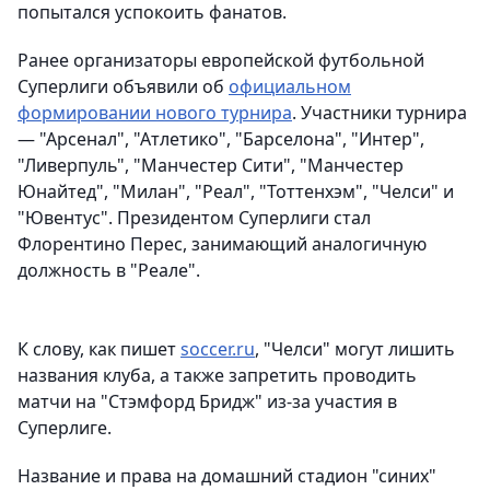
попытался успокоить фанатов.
Ранее организаторы европейской футбольной
Суперлиги объявили об
официальном
формировании нового турнира
. Участники турнира
— "Арсенал", "Атлетико", "Барселона", "Интер",
"Ливерпуль", "Манчестер Сити", "Манчестер
Юнайтед", "Милан", "Реал", "Тоттенхэм", "Челси" и
"Ювентус". Президентом Суперлиги стал
Флорентино Перес, занимающий аналогичную
должность в "Реале".
К слову, как пишет
soccer.ru
, "Челси" могут лишить
названия клуба, а также запретить проводить
матчи на "Стэмфорд Бридж" из-за участия в
Суперлиге.
Название и права на домашний стадион "синих"