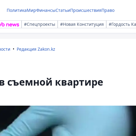
Политика
Мир
Финансы
Статьи
Происшествия
Право
#Спецпроекты
#Новая Конституция
#Гордость К
вости
Редакция Zakon.kz
в съемной квартире