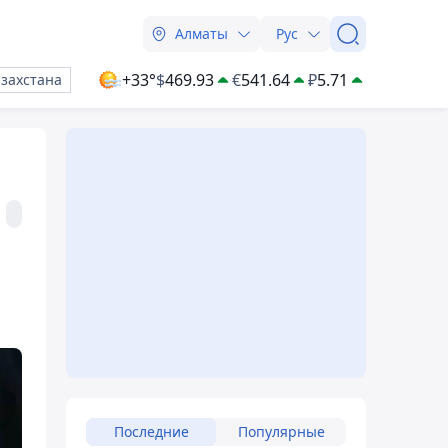
Алматы
Рус
+33°
$
469.93
€
541.64
₽
5.71
азахстана
Последние
Популярные