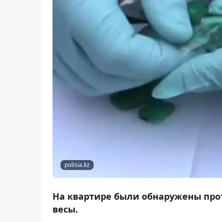
polisia.kz
На квартире были обнаружены пр
весы.