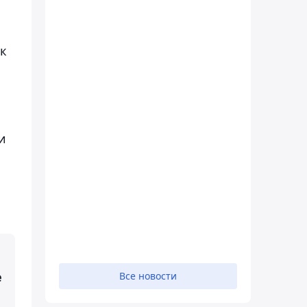
ок
и
е
Все новости