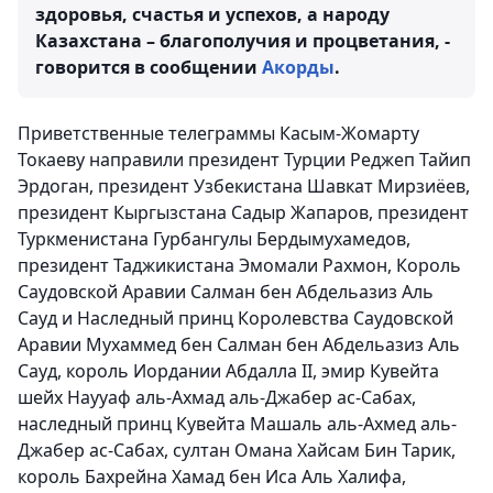
здоровья, счастья и успехов, а народу
Казахстана – благополучия и процветания, -
говорится в сообщении
Акорды
.
Приветственные телеграммы Касым-Жомарту
Токаеву направили президент Турции Реджеп Тайип
Эрдоган, президент Узбекистана Шавкат Мирзиёев,
президент Кыргызстана Садыр Жапаров, президент
Туркменистана Гурбангулы Бердымухамедов,
президент Таджикистана Эмомали Рахмон, Король
Саудовской Аравии Салман бен Абдельазиз Аль
Сауд и Наследный принц Королевства Саудовской
Аравии Мухаммед бен Салман бен Абдельазиз Аль
Сауд, король Иордании Абдалла ІІ, эмир Кувейта
шейх Наууаф аль-Ахмад аль-Джабер ас-Сабах,
наследный принц Кувейта Машаль аль-Ахмед аль-
Джабер ас-Сабах, султан Омана Хайсам Бин Тарик,
король Бахрейна Хамад бен Иса Аль Халифа,