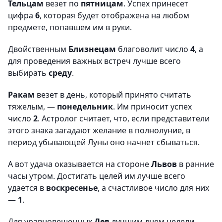
Тельцам
везет по
пятницам
. Успех принесет
цифра
6
, которая будет отображена на любом
предмете, попавшем им в руки.
Двойственным
Близнецам
благоволит число
4
, а
для проведения важных встреч лучше всего
выбирать
среду
.
Ракам
везет в день, который принято считать
тяжелым, —
понедельник
. Им приносит успех
число
2
. Астролог считает, что, если представители
этого знака загадают желание в полнолуние, в
период убывающей Луны оно начнет сбываться.
А вот удача оказывается на стороне
Львов
в ранние
часы утром. Достигать целей им лучше всего
удается в
воскресенье
, а счастливое число для них
—
1
.
Для уравновешенных
Дев
лучшим днем недели