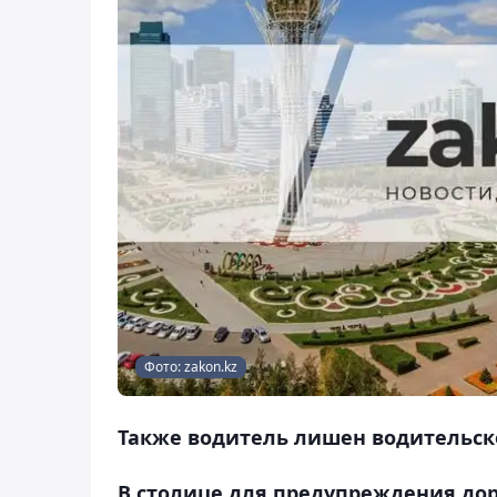
Фото: zakon.kz
Также водитель лишен водительско
В столице для предупреждения до