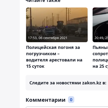
Читайте также
17:53, 06 сентября 2021
20:49, 
Полицейская погоня за
Пьяны
погрузчиком –
сопро
водителя арестовали на
полиц
15 суток
на 25 
Следите за новостями zakon.kz в:
Комментарии
0