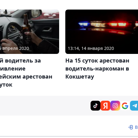
25 апреля 2020
13:14, 14 января 2020
й водитель за
На 15 суток арестован
тивление
водитель-наркоман в
ейским арестован
Кокшетау
суток
В