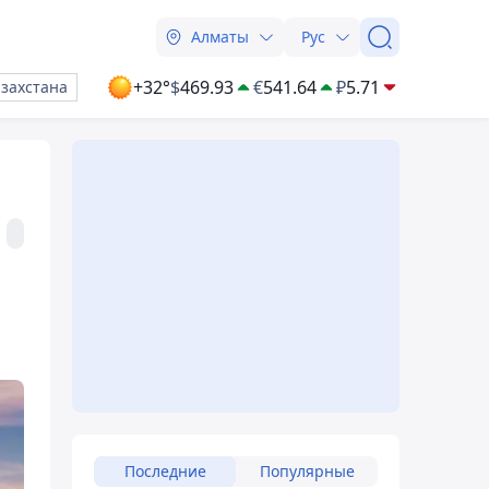
Алматы
Рус
+32°
$
469.93
€
541.64
₽
5.71
азахстана
Последние
Популярные