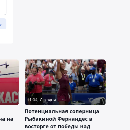
ь
11:04, Сегодня
Потенциальная соперница
на на
Рыбакиной Фернандес в
восторге от победы над