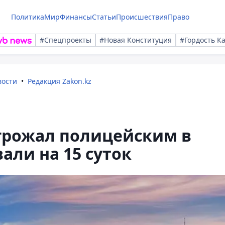
Политика
Мир
Финансы
Статьи
Происшествия
Право
#Спецпроекты
#Новая Конституция
#Гордость К
вости
Редакция Zakon.kz
грожал полицейским в
вали на 15 суток