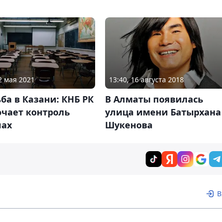
2 мая 2021
13:40, 16 августа 2018
ба в Казани: КНБ РК
В Алматы появилась
очает контроль
улица имени Батырхана
лах
Шукенова
В