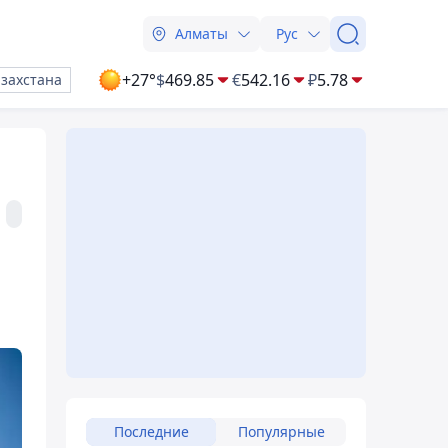
Алматы
Рус
+27°
$
469.85
€
542.16
₽
5.78
азахстана
Последние
Популярные