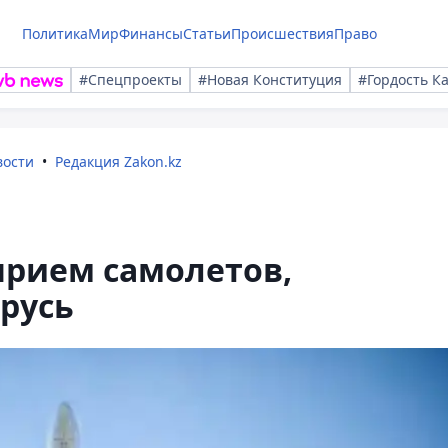
Политика
Мир
Финансы
Статьи
Происшествия
Право
#Спецпроекты
#Новая Конституция
#Гордость К
вости
Редакция Zakon.kz
прием самолетов,
русь