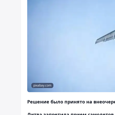
pixabay.com
Решение было принято на внеочере
Литва запретила прием самолетов