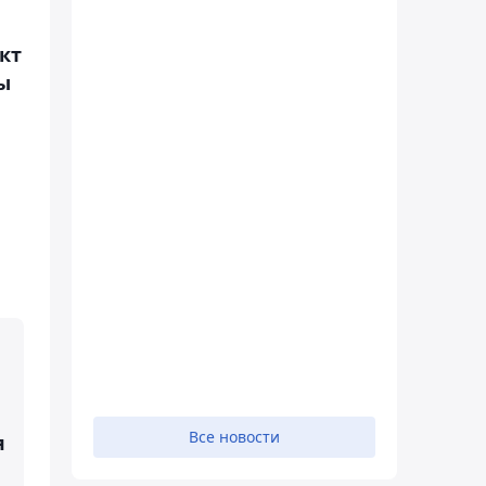
кт
ы
Все новости
я