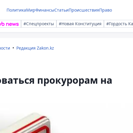
Политика
Мир
Финансы
Статьи
Происшествия
Право
#Спецпроекты
#Новая Конституция
#Гордость К
вости
Редакция Zakon.kz
ваться прокурорам на