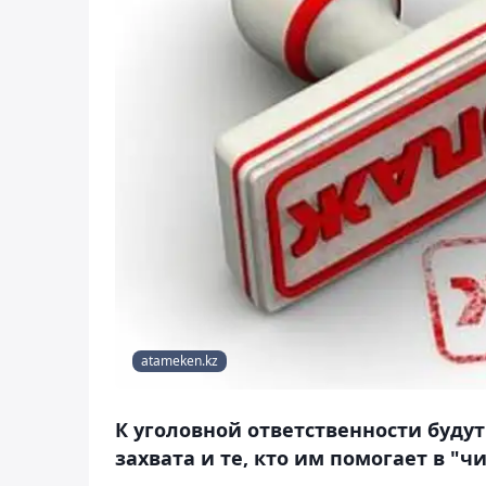
atameken.kz
К уголовной ответственности буду
захвата и те, кто им помогает в "ч