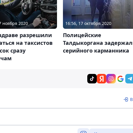
27 ноября 2020
16:56, 17 октября 2020
здраве разрешили
Полицейские
ться на таксистов
Талдыкоргана задержал
сок сразу
серийного карманника
ачам
В