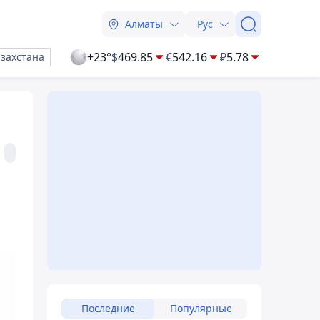
Алматы
Рус
+23°
$
469.85
€
542.16
₽
5.78
азахстана
Последние
Популярные