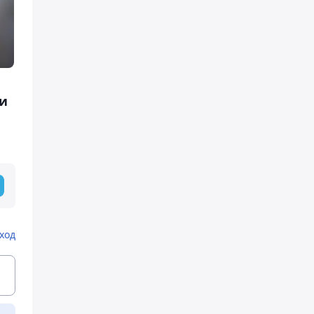
и
ход