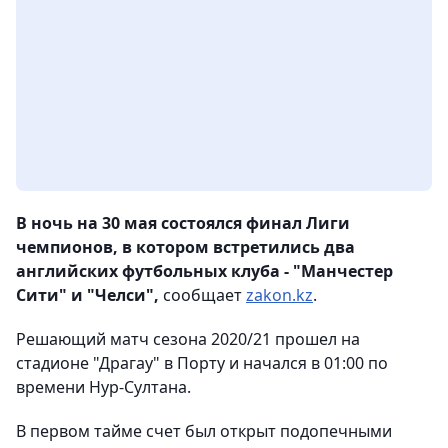
В ночь на 30 мая состоялся финал Лиги
чемпионов, в котором встретились два
английских футбольных клуба - "Манчестер
Сити" и "Челси",
сообщает
zakon.kz
.
Решающий матч сезона 2020/21 прошел на
стадионе "Драгау" в Порту и начался в 01:00 по
времени Нур-Султана.
В первом тайме счет был открыт подопечными