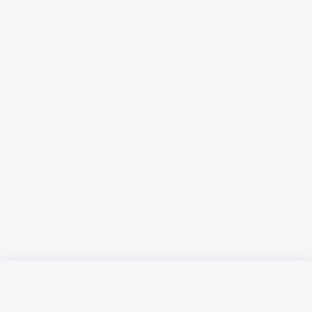
Русский язык