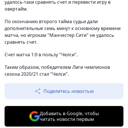
удалось-таки сравнять счет и перевести игру в
овертайм.
По окончанию второго тайма судьи дали
дополнительные семь минут к основному времени
матча, но игрокам "Манчестер Сити" не удалось
сравнять счет.
Счет матча 1:0 в пользу "Челси".
Таким образом, победителем Лиги чемпионов
сезона 2020/21 стал "Челси".
Поделитесь новостью
Добавить в Google, чтобы
читать новости первым