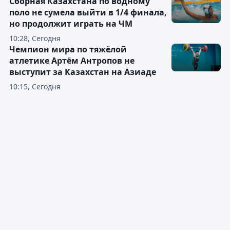
Сборная Казахстана по водному
поло не сумела выйти в 1/4 финала,
но продолжит играть на ЧМ
10:28, Сегодня
Чемпион мира по тяжёлой
атлетике Артём Антропов не
выступит за Казахстан на Азиаде
10:15, Сегодня