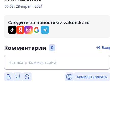
06:08, 28 апреля 2021
Следите за новостями zakon.kz в:
Комментарии
0
Вход
Комментировать