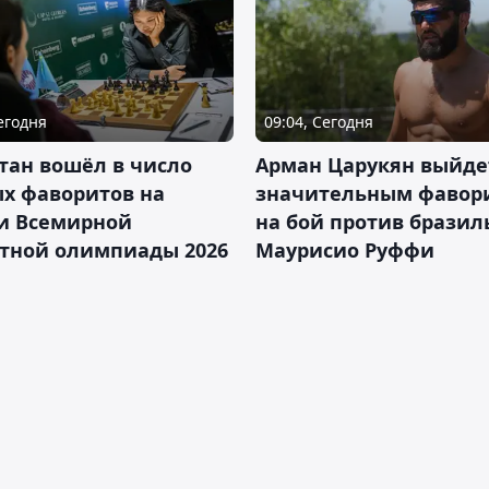
Сегодня
09:04, Сегодня
тан вошёл в число
Арман Царукян выйде
х фаворитов на
значительным фавор
и Всемирной
на бой против бразил
тной олимпиады 2026
Маурисио Руффи