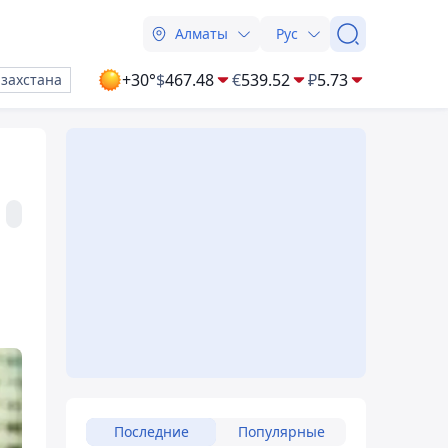
Алматы
Рус
+30°
$
467.48
€
539.52
₽
5.73
азахстана
Последние
Популярные