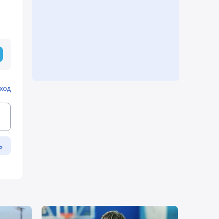
ход
ь