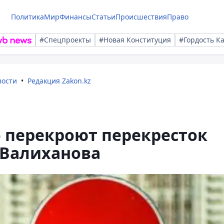
Политика
Мир
Финансы
Статьи
Происшествия
Право
#Спецпроекты
#Новая Конституция
#Гордость К
вости
Редакция Zakon.kz
 перекроют перекресток
 Валиханова