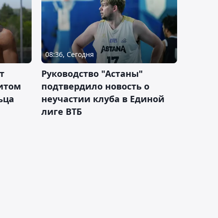
08:36, Сегодня
т
Руководство "Астаны"
итом
подтвердило новость о
ьца
неучастии клуба в Единой
лиге ВТБ